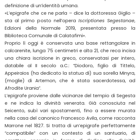
definizione di un’identità umana.
«L’epigrafe che ce ne parla – dice la dottoressa Giglio –
sta al primo posto nell’opera
Iscriptiones Segestanae
,
Edizioni della Normale 2019, presentata presso la
Biblioteca Comunale di Calatafimi».
Proprio lì oggi è conservata una base rettangolare in
calcarenite, lunga 75 centimetri e alta 21, che reca incisa
una chiara iscrizione in greco, conservatasi per intero,
databile al II secolo a.C.: “Diodoro, figlio di Tittelo,
Appeiraios (ha dedicato la statua di) sua sorella Minyra,
(moglie) di Artemon, che è stata sacerdotessa, ad
Afrodite Urania”.
L’epigrafe proviene dalle vicinanze del tempio di Segesta
e ne indica la divinità venerata. Già conosciuta nel
Seicento, subì vari spostamenti, fino a essere murata
nella casa del canonico Francesco Avila, come racconta
Marrone nel 1827. Si tratta di un’epigrafe perfettamente
“compatibile” con un contesto di un santuario, di