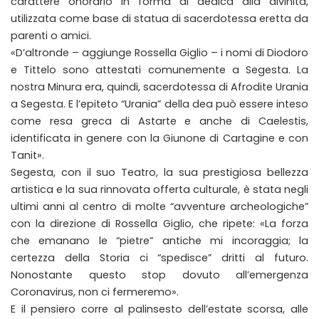
carattere onorario in forma di dedica alla divinità,
utilizzata come base di statua di sacerdotessa eretta da
parenti o amici.
«D’altronde – aggiunge Rossella Giglio – i nomi di Diodoro
e Tittelo sono attestati comunemente a Segesta. La
nostra Minura era, quindi, sacerdotessa di Afrodite Urania
a Segesta. E l’epiteto “Urania” della dea può essere inteso
come resa greca di Astarte e anche di Caelestis,
identificata in genere con la Giunone di Cartagine e con
Tanit».
Segesta, con il suo Teatro, la sua prestigiosa bellezza
artistica e la sua rinnovata offerta culturale, è stata negli
ultimi anni al centro di molte “avventure archeologiche”
con la direzione di Rossella Giglio, che ripete: «La forza
che emanano le “pietre” antiche mi incoraggia; la
certezza della Storia ci “spedisce” dritti al futuro.
Nonostante questo stop dovuto all’emergenza
Coronavirus, non ci fermeremo».
E il pensiero corre al palinsesto dell’estate scorsa, alle