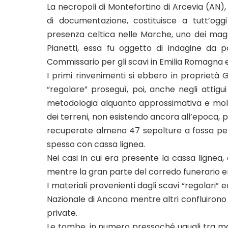
La necropoli di Montefortino di Arcevia (AN), 
di documentazione, costituisce a tutt’ogg
presenza celtica nelle Marche, uno dei maggio
Pianetti, essa fu oggetto di indagine da p
Commissario per gli scavi in Emilia Romagna e n
I primi rinvenimenti si ebbero in proprietà G
“regolare” proseguì, poi, anche negli attigu
metodologia alquanto approssimativa e molt
dei terreni, non esistendo ancora all’epoca, 
recuperate almeno 47 sepolture a fossa per 
spesso con cassa lignea.
Nei casi in cui era presente la cassa lignea
mentre la gran parte del corredo funerario era
I materiali provenienti dagli scavi “regolari”
Nazionale di Ancona mentre altri confluirono
private.
Le tombe, in numero pressoché uguali tra ma