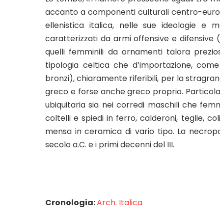
accanto a componenti culturali centro-europ
ellenistica italica, nelle sue ideologie e
caratterizzati da armi offensive e difensive 
quelli femminili da ornamenti talora prezios
tipologia celtica che d’importazione, come
bronzi), chiaramente riferibili, per la stra
greco e forse anche greco proprio. Particol
ubiquitaria sia nei corredi maschili che fem
coltelli e spiedi in ferro, calderoni, teglie,
mensa in ceramica di vario tipo. La necrop
secolo a.C. e i primi decenni del III.
Cronologia:
Arch. Italica