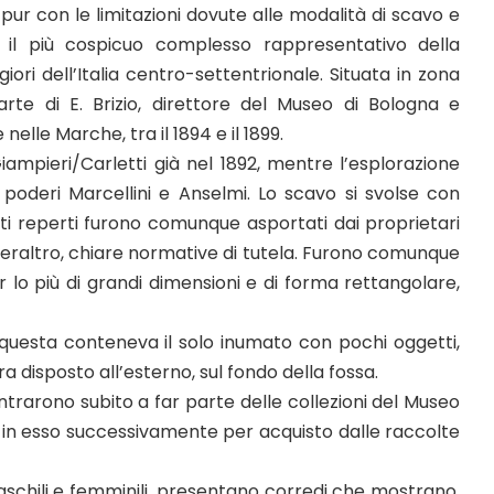
pur con le limitazioni dovute alle modalità di scavo e
i il più cospicuo complesso rappresentativo della
ri dell’Italia centro-settentrionale. Situata in zona
arte di E. Brizio, direttore del Museo di Bologna e
elle Marche, tra il 1894 e il 1899.
iampieri/Carletti già nel 1892, mentre l’esplorazione
i poderi Marcellini e Anselmi. Lo scavo si svolse con
i reperti furono comunque asportati dai proprietari
peraltro, chiare normative di tutela. Furono comunque
lo più di grandi dimensioni e di forma rettangolare,
, questa conteneva il solo inumato con pochi oggetti,
 disposto all’esterno, sul fondo della fossa.
 entrarono subito a far parte delle collezioni del Museo
 in esso successivamente per acquisto dalle raccolte
schili e femminili, presentano corredi che mostrano,