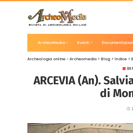
ArcheoMedia
Eventi
Documentazio
Archeologia online - Archeomedia
>
Blog
>
Indice
>
BE
ARCEVIA (An). Salvi
di Mon