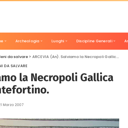
ne
Archeologia
Luoghi
Discipline Generali
A
Beni da salvare
>
ARCEVIA (An). Salviamo la Necropoli Gallica di Montefortino.
NI DA SALVARE
amo la Necropoli Gallica
tefortino.
21 Marzo 2007