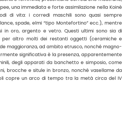
ee, una immediata e forte assimilazione nella Koinè
 modi di vita: i corredi maschili sono quasi sempre
(lance, spade, elmi “tipo Montefortino” ecc.), mentre
i in oro, argento e vetro. Questi ultimi sono sia di
 per altro molti dei restanti oggetti (ceramiche e
grande maggioranza, ad ambito etrusco, nonché magno-
armente significativa è la presenza, apparentemente
minili, degli apparati da banchetto e simposio, come
 colini, brocche e situle in bronzo, nonché vasellame da
oli copre un arco di tempo tra la metà circa del IV