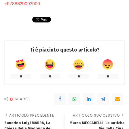
=9788829002900
Ti è piaciuto questo articolo?
0
0
0
0
0
SHARES
ARTICOLO PRECEDENTE
ARTICOLO SUCCESSIVO
Sandrino Luigi MARRA, La
Marco MECCARELLI. Le antiche
Chiesa della Madonna del
Vie della Cina.