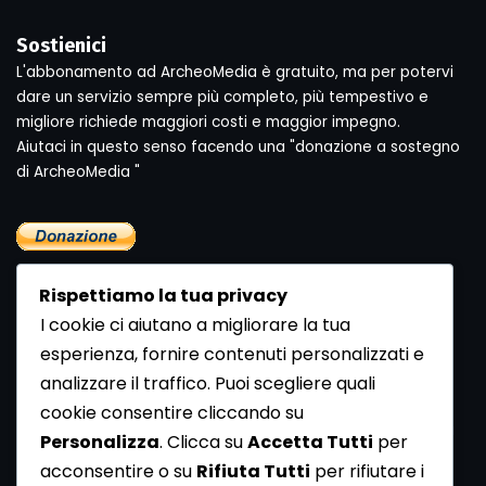
Sostienici
L'abbonamento ad ArcheoMedia è gratuito, ma per potervi
dare un servizio sempre più completo, più tempestivo e
migliore richiede maggiori costi e maggior impegno.
Aiutaci in questo senso facendo una "donazione a sostegno
di ArcheoMedia "
Rispettiamo la tua privacy
I cookie ci aiutano a migliorare la tua
esperienza, fornire contenuti personalizzati e
analizzare il traffico. Puoi scegliere quali
Newsletter
cookie consentire cliccando su
Se vuoi ricevere la Rivista gratuita di archeologia realizzata
Personalizza
. Clicca su
Accetta Tutti
per
dalla Redazione di ArcheoMedia iscriviti alla nostra
acconsentire o su
Rifiuta Tutti
per rifiutare i
Newsletter [
Clicca Qui
]