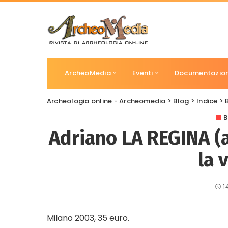
ArcheoMedia
Eventi
Documentazio
Archeologia online - Archeomedia
>
Blog
>
Indice
>
B
Adriano LA REGINA (a 
la 
1
Milano 2003, 35 euro.