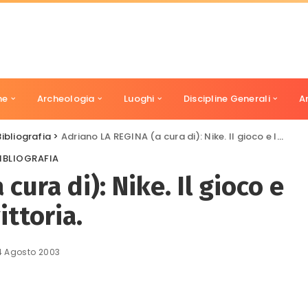
ne
Archeologia
Luoghi
Discipline Generali
A
Bibliografia
>
Adriano LA REGINA (a cura di): Nike. Il gioco e la vittoria.
IBLIOGRAFIA
cura di): Nike. Il gioco e
vittoria.
4 Agosto 2003