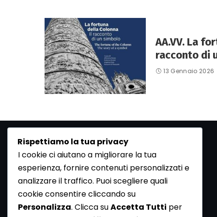
AA.VV. La for
racconto di 
13 Gennaio 2026
Rispettiamo la tua privacy
I cookie ci aiutano a migliorare la tua
esperienza, fornire contenuti personalizzati e
analizzare il traffico. Puoi scegliere quali
cookie consentire cliccando su
Personalizza
. Clicca su
Accetta Tutti
per
ArcheoMedia è una rivista di archeologia