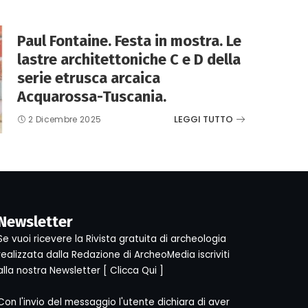
Paul Fontaine. Festa in mostra. Le
lastre architettoniche C e D della
serie etrusca arcaica
Acquarossa-Tuscania.
LEGGI TUTTO
2 Dicembre 2025
Newsletter
Se vuoi ricevere la Rivista gratuita di archeologia
realizzata dalla Redazione di ArcheoMedia iscriviti
alla nostra Newsletter [
Clicca Qui
]
Con l'invio del messaggio l'utente dichiara di aver