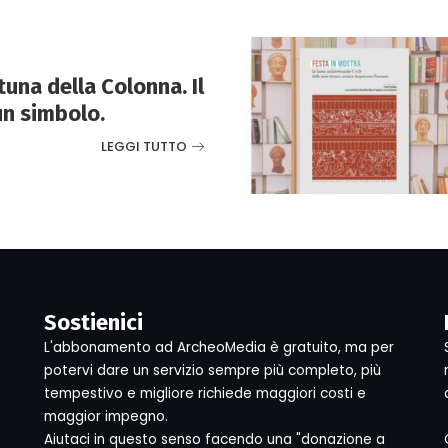
tuna della Colonna. Il
un simbolo.
LEGGI TUTTO
Sostienici
L'abbonamento ad ArcheoMedia è gratuito, ma per
potervi dare un servizio sempre più completo, più
tempestivo e migliore richiede maggiori costi e
maggior impegno.
Aiutaci in questo senso facendo una "donazione a