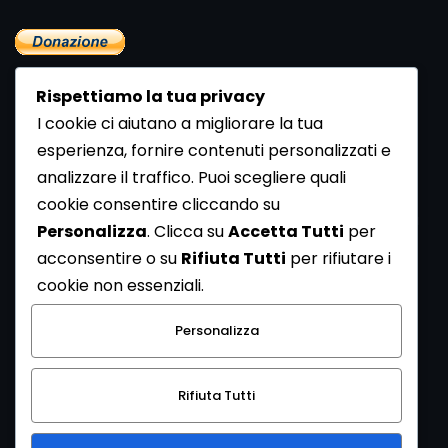
Rispettiamo la tua privacy
I cookie ci aiutano a migliorare la tua
esperienza, fornire contenuti personalizzati e
analizzare il traffico. Puoi scegliere quali
Newsletter
cookie consentire cliccando su
Se vuoi ricevere la Rivista gratuita di archeologia realizzata
Personalizza
. Clicca su
Accetta Tutti
per
dalla Redazione di ArcheoMedia iscriviti alla nostra
acconsentire o su
Rifiuta Tutti
per rifiutare i
Newsletter [
Clicca Qui
]
cookie non essenziali.
Con l'invio del messaggio l'utente dichiara di aver letto
Personalizza
l’informativa sulla privacy e di acconsentire al trattamento
dei propri dati personali.
Rifiuta Tutti
[
Informativa Privacy
]