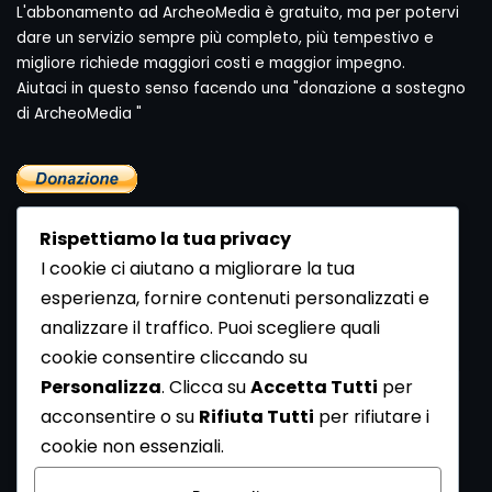
L'abbonamento ad ArcheoMedia è gratuito, ma per potervi
dare un servizio sempre più completo, più tempestivo e
migliore richiede maggiori costi e maggior impegno.
Aiutaci in questo senso facendo una "donazione a sostegno
di ArcheoMedia "
Rispettiamo la tua privacy
I cookie ci aiutano a migliorare la tua
esperienza, fornire contenuti personalizzati e
analizzare il traffico. Puoi scegliere quali
Newsletter
cookie consentire cliccando su
Se vuoi ricevere la Rivista gratuita di archeologia realizzata
Personalizza
. Clicca su
Accetta Tutti
per
dalla Redazione di ArcheoMedia iscriviti alla nostra
acconsentire o su
Rifiuta Tutti
per rifiutare i
Newsletter [
Clicca Qui
]
cookie non essenziali.
Con l'invio del messaggio l'utente dichiara di aver letto