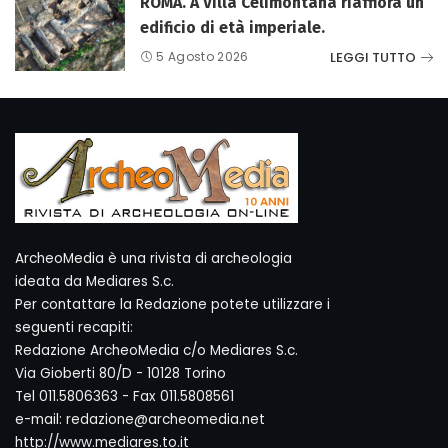
ROMA. A Villa Celimontana riaffiora un
edificio di età imperiale.
LEGGI TUTTO
5 Agosto 2026
ArcheoMedia è una rivista di archeologia
ideata da Mediares S.c.
Per contattare la Redazione potete utilizzare i
seguenti recapiti:
Redazione ArcheoMedia c/o Mediares S.c.
Via Gioberti 80/D - 10128 Torino
Tel 011.5806363 - Fax 011.5808561
e-mail: redazione@archeomedia.net
http://www.mediares.to.it