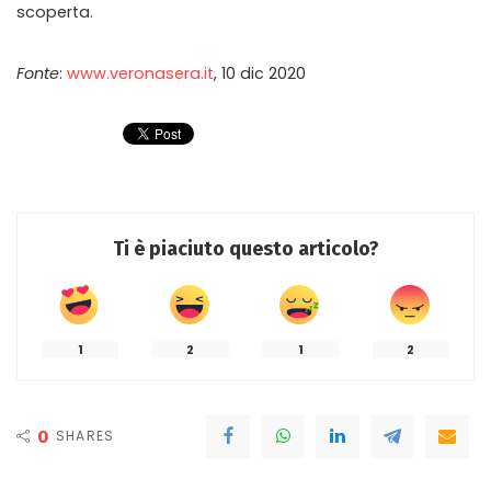
scoperta.
Fonte
:
www.veronasera.it
, 10 dic 2020
Ti è piaciuto questo articolo?
1
2
1
2
0
SHARES