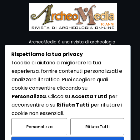
ArcheoMedia è una rivista di archeologia
ideata da Mediares S.c.
Rispettiamo la tua privacy
Per contattare la Redazione potete utilizzare i
I cookie ci aiutano a migliorare la tua
seguenti recapiti:
esperienza, fornire contenuti personalizzati e
Redazione ArcheoMedia c/o Mediares S.c.
Via Gioberti 80/D - 10128 Torino
analizzare il traffico. Puoi scegliere quali
Tel 011.5806363 - Fax 011.5808561
cookie consentire cliccando su
e-mail: redazione@archeomedia.net
Personalizza
. Clicca su
Accetta Tutti
per
http://www.mediares.to.it
acconsentire o su
Rifiuta Tutti
per rifiutare i
http://www.didatticatorino.it
cookie non essenziali.
Personalizza
Rifiuta Tutti