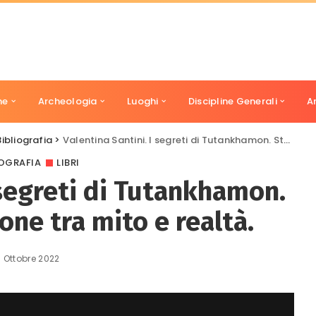
ne
Archeologia
Luoghi
Discipline Generali
A
Bibliografia
>
Valentina Santini. I segreti di Tutankhamon. Storia di una faraone tra mito e realtà.
IOGRAFIA
LIBRI
 segreti di Tutankhamon.
one tra mito e realtà.
 Ottobre 2022