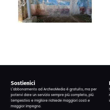
Sostienici
L'abbonamento ad ArcheoMedia è gratuito, ma per
potervi dare un servizio sempre più completo, più
tempestivo e migliore richiede maggiori costi e
maggior impegno.