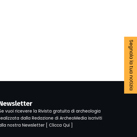
Segnala la tua notizia
Newsletter
Se vuoi ricevere la Rivista gratuita di archeologia
realizzata dalla Redazione di ArcheoMedia iscriviti
alla nostra Newsletter [
Clicca Qui
]