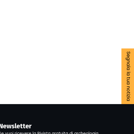
Segnala la tua notizia
Newsletter
Se vuoi ricevere la Rivista gratuita di archeologia