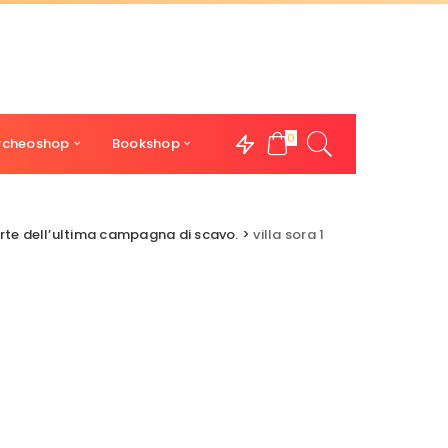
0
rcheoshop
Bookshop
erte dell’ultima campagna di scavo.
>
villa sora 1