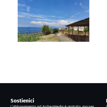
Sostienici
L'abbonamento ad ArcheoMedia è gratuito, ma per