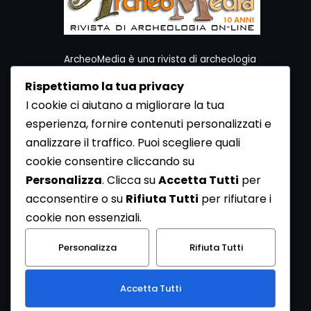
ArcheoMedia è una rivista di archeologia
ideata da Mediares S.c.
Rispettiamo la tua privacy
Per contattare la Redazione potete utilizzare i
I cookie ci aiutano a migliorare la tua
seguenti recapiti:
esperienza, fornire contenuti personalizzati e
Redazione ArcheoMedia c/o Mediares S.c.
Via Gioberti 80/D - 10128 Torino
analizzare il traffico. Puoi scegliere quali
Tel 011.5806363 - Fax 011.5808561
cookie consentire cliccando su
e-mail: redazione@archeomedia.net
Personalizza
. Clicca su
Accetta Tutti
per
http://www.mediares.to.it
acconsentire o su
Rifiuta Tutti
per rifiutare i
http://www.didatticatorino.it
cookie non essenziali.
Personalizza
Rifiuta Tutti
Accetta Tutti