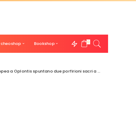
0
rcheoshop
Bookshop
a Oplontis spuntano due porfirioni sacri a Venere.
>
oplontis 