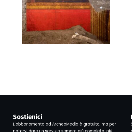
Sostienici
L'abbonamento ad ArcheoMedia è gratuito, ma per
potervi dare un servizio sempre più completo, più