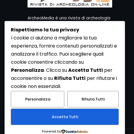
ArcheoMedia è una rivista di archeologia
ideata da Mediares S.c.
Rispettiamo la tua privacy
Per contattare la Redazione potete utilizzare i
I cookie ci aiutano a migliorare la tua
seguenti recapiti:
esperienza, fornire contenuti personalizzati e
Redazione ArcheoMedia c/o Mediares S.c.
Via Gioberti 80/D - 10128 Torino
analizzare il traffico. Puoi scegliere quali
Tel 011.5806363 - Fax 011.5808561
cookie consentire cliccando su
e-mail: redazione@archeomedia.net
Personalizza
. Clicca su
Accetta Tutti
per
http://www.mediares.to.it
acconsentire o su
Rifiuta Tutti
per rifiutare i
http://www.didatticatorino.it
cookie non essenziali.
Personalizza
Rifiuta Tutti
Accetta Tutti
Powered by