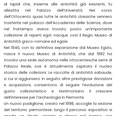
di lapidi che, insieme alle antichità già esistenti, fu
allestita nel Palazzo dell’Università. Nel corso
dell’Ottocento quasi tutte le antichità classiche vennero
trasferite nel palazzo dell’Accademia delle Scienze, dove
nel frattempo aveva trovato posto un’importante
collezione di reperti egizi: nacque così il Regio Museo di
Antichità greco-romane ed egizie.
Nel 1940, con la definitiva separazione dal Museo Egizio,
nasce il nuovo Museo di Antichità, che dal 1982 ha
trovato una sede autonoma nelle ottocentesche serre di
Palazzo Reale, ove è attualmente ospitato il nucleo
storico delle collezioni. Le raccolte di antichità sabaude,
a cui si aggiunsero in seguito altre prestigiose donazioni
e acquisizioni, consentono di seguire l’evoluzione del
gusto collezionistico e testimoniano il crescere
dell’interesse per l’archeologia in Piemonte.
Un nuovo padiglione, creato nel 1998, accoglie la sezione
del territorio piemontese: lungo il percorso espositivo si
snoda un ideale viaggio a ritroso nel tempo, per