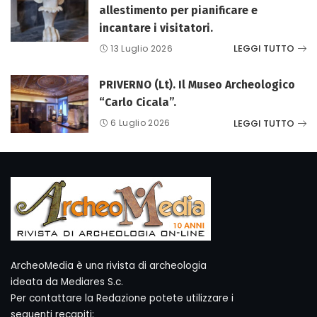
allestimento per pianificare e
incantare i visitatori.
LEGGI TUTTO
13 Luglio 2026
PRIVERNO (Lt). Il Museo Archeologico
“Carlo Cicala”.
LEGGI TUTTO
6 Luglio 2026
ArcheoMedia è una rivista di archeologia
ideata da Mediares S.c.
Per contattare la Redazione potete utilizzare i
seguenti recapiti: