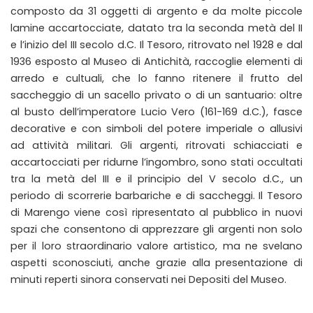
composto da 31 oggetti di argento e da molte piccole
lamine accartocciate, datato tra la seconda metà del II
e l’inizio del III secolo d.C. Il Tesoro, ritrovato nel 1928 e dal
1936 esposto al Museo di Antichità, raccoglie elementi di
arredo e cultuali, che lo fanno ritenere il frutto del
saccheggio di un sacello privato o di un santuario: oltre
al busto dell’imperatore Lucio Vero (161-169 d.C.), fasce
decorative e con simboli del potere imperiale o allusivi
ad attività militari. Gli argenti, ritrovati schiacciati e
accartocciati per ridurne l’ingombro, sono stati occultati
tra la metà del III e il principio del V secolo d.C., un
periodo di scorrerie barbariche e di saccheggi. Il Tesoro
di Marengo viene così ripresentato al pubblico in nuovi
spazi che consentono di apprezzare gli argenti non solo
per il loro straordinario valore artistico, ma ne svelano
aspetti sconosciuti, anche grazie alla presentazione di
minuti reperti sinora conservati nei Depositi del Museo.