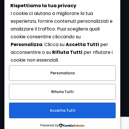
Rispettiamo la tua privacy
I cookie ci aiutano a migliorare la tua
esperienza, fornire contenuti personalizzati e
analizzare il traffico. Puoi scegliere quali
Newsletter
cookie consentire cliccando su
Se vuoi ricevere la Rivista gratuita di archeologia realizzata
Personalizza
. Clicca su
Accetta Tutti
per
dalla Redazione di ArcheoMedia iscriviti alla nostra
acconsentire o su
Rifiuta Tutti
per rifiutare i
Newsletter [
Clicca Qui
]
cookie non essenziali.
Con l'invio del messaggio l'utente dichiara di aver letto
Personalizza
l’informativa sulla privacy e di acconsentire al trattamento
dei propri dati personali.
Rifiuta Tutti
[
Informativa Privacy
]
Accetta Tutti
Copyright © 1999-2026
Mediares S.c.
PI 07341730013 - [
PRIVACY
Powered by