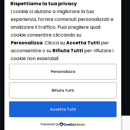
Rispettiamo la tua privacy
I cookie ci aiutano a migliorare la tua
esperienza, fornire contenuti personalizzati e
analizzare il traffico. Puoi scegliere quali
Newsletter
cookie consentire cliccando su
Se vuoi ricevere la Rivista gratuita di archeologia realizzata
Personalizza
. Clicca su
Accetta Tutti
per
dalla Redazione di ArcheoMedia iscriviti alla nostra
acconsentire o su
Rifiuta Tutti
per rifiutare i
Newsletter [
Clicca Qui
]
cookie non essenziali.
Con l'invio del messaggio l'utente dichiara di aver letto
Personalizza
l’informativa sulla privacy e di acconsentire al trattamento
dei propri dati personali.
Rifiuta Tutti
[
Informativa Privacy
]
Accetta Tutti
Copyright © 1999-2026
Mediares S.c.
PI 07341730013 - [
PRIVACY
Powered by
POLICY
]