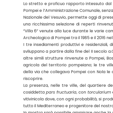
Lo stretto e proficuo rapporto intessuto dal
Pompei e l’Amministrazione Comunale, senza 
Nazionale del Vesuvio, permette oggi di prese
una ricchissima selezione di reperti rinvenuti
“Villa 6” venute alla luce durante le varie 
Archeologica di Pompei tra il 1985 e il 2016 nel
I tre insediamenti produttivi e residenziali, d
sviluppano a partire dalla fine del II secolo a.
altre simili strutture rinvenute a Pompei, Bo
agricola del territorio pompeiano; le tre vi
della via che collegava Pompei con Nola le 
riscoprire.
La presenza, nelle tre ville, del quartiere d
cosiddetta
pars fructuaria
, con
torcularium
vitivinicola dove, con ogni probabilità, si p
tutto il Mediterraneo e progenitore del nostr
In mostra sarà possibile ammirare anche la p