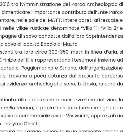
 2016 tra l’Amministrazione del Parco Archeologico di
dimenticare l’importante contributo dell’Ente Parco
ntare, nelle sale del MATT, intere pareti affrescate e
 nelle villae rusticae denominate “Villa 1”, “Villa 2” e
campagne di scavo condotte dall’allora Soprintendenza
la cava di località Boccia al Mauro.
istanti tra loro circa 300-350 metri in linea d’aria, si
C.-inizio del III e rappresentano i testimoni, insieme ad
scoreale, Poggiomarino e Striano, dell’organizzazione
lle si trovano a poca distanza dal presunto percorso
cui evidenze archeologiche sono, tuttavia, ancora da
estinato alla produzione e conservazione del vino, la
e
cella vinaria
, è prova della loro funzione agricola e
roduceva e commercializzava il Vesvinum, apprezzato in
o Lacryma Christi.
ittura del Larario rinvenuto in un ambiente adibito a