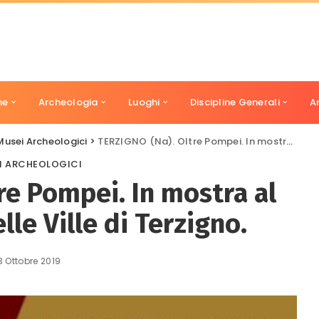
ne
Archeologia
Luoghi
Discipline Generali
A
Musei Archeologici
>
TERZIGNO (Na). Oltre Pompei. In mostra al MATT i reperti delle Ville di Terzigno.
I ARCHEOLOGICI
re Pompei. In mostra al
lle Ville di Terzigno.
3 Ottobre 2019