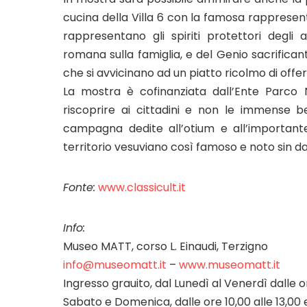
cucina della Villa 6 con la famosa rappresenta
rappresentano gli spiriti protettori degl
romana sulla famiglia, e del Genio sacrifica
che si avvicinano ad un piatto ricolmo di offer
La mostra è cofinanziata dall’Ente Parco
riscoprire ai cittadini e non le immense b
campagna dedite all’otium e all’important
territorio vesuviano così famoso e noto sin dal
Fonte:
www.classicult.it
Info:
Museo MATT, corso L. Einaudi, Terzigno
info@museomatt.it
–
www.museomatt.it
Ingresso grauito, dal Lunedì al Venerdì dalle or
Sabato e Domenica, dalle ore 10,00 alle 13,00 e