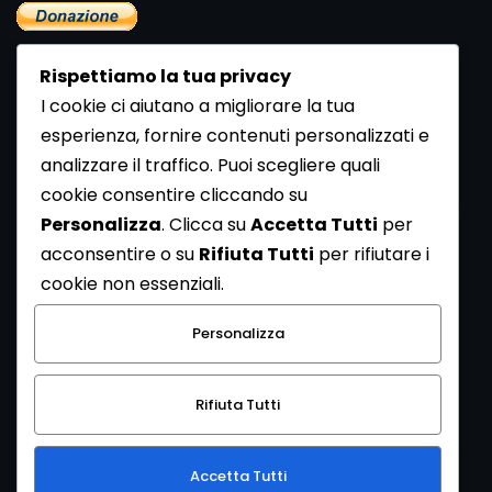
Rispettiamo la tua privacy
I cookie ci aiutano a migliorare la tua
esperienza, fornire contenuti personalizzati e
analizzare il traffico. Puoi scegliere quali
Newsletter
cookie consentire cliccando su
Se vuoi ricevere la Rivista gratuita di archeologia realizzata
Personalizza
. Clicca su
Accetta Tutti
per
dalla Redazione di ArcheoMedia iscriviti alla nostra
acconsentire o su
Rifiuta Tutti
per rifiutare i
Newsletter [
Clicca Qui
]
cookie non essenziali.
Con l'invio del messaggio l'utente dichiara di aver letto
Personalizza
l’informativa sulla privacy e di acconsentire al trattamento
dei propri dati personali.
Rifiuta Tutti
[
Informativa Privacy
]
Accetta Tutti