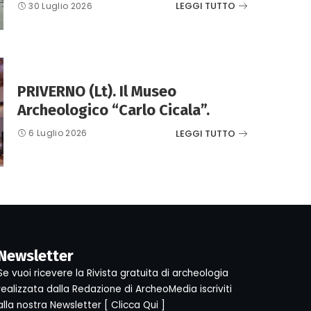
LEGGI TUTTO
30 Luglio 2026
PRIVERNO (Lt). Il Museo
Archeologico “Carlo Cicala”.
LEGGI TUTTO
6 Luglio 2026
Newsletter
Se vuoi ricevere la Rivista gratuita di archeologia
realizzata dalla Redazione di ArcheoMedia iscriviti
alla nostra Newsletter [
Clicca Qui
]