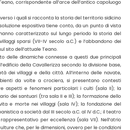
 Teano, corrispondente all’arce dell’antico capoluogo
so i quali si racconta la storia del territorio sidicino
e soluzione espositiva tiene conto, da un punto di vista
 hanno caratterizzato sul lungo periodo la storia del
villaggi sparsi (VII-IV secolo a.C.) e l’abbandono dei
ul sito dell’attuale Teano.
to delle dinamiche connesse a questi due principali
’edificio della Cavallerizza secondo la divisione base,
 dei villaggi e della città. All’interno delle navate,
bienti da volte a crociera, si presentano contesti
re aspetti e fenomeni particolari: i culti (sala II); la
o dei santuari (tra sala II e III); la formazione dello
; vita e morte nei villaggi (sala IV); la fondazione del
stica a società dal III secolo a.C. al IV d.C.; il teatro
appresentativo per eccellenza (sala VII). Nell’atrio
ulture che, per le dimensioni, ovvero per le condizioni