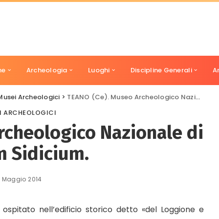
ne
Archeologia
Luoghi
Discipline Generali
A
Musei Archeologici
>
TEANO (Ce). Museo Archeologico Nazionale di Teanum Sidicium.
I ARCHEOLOGICI
rcheologico Nazionale di
 Sidicium.
 Maggio 2014
 ospitato nell’edificio storico detto «del Loggione e