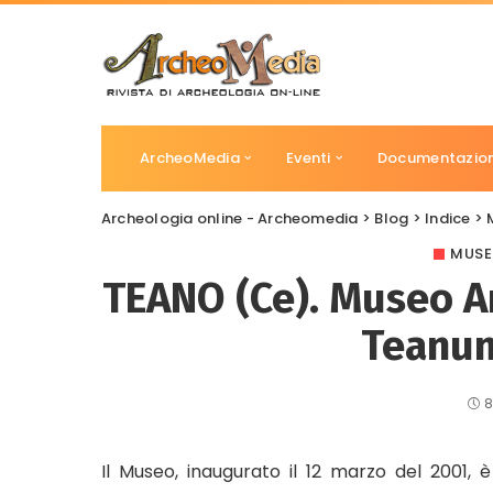
ArcheoMedia
Eventi
Documentazio
Archeologia online - Archeomedia
>
Blog
>
Indice
>
MUSE
TEANO (Ce). Museo A
Teanum
8
Il Museo, inaugurato il 12 marzo del 2001, è