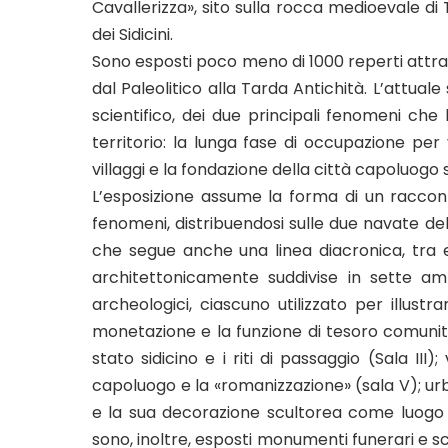
Cavallerizza», sito sulla rocca medioevale di
dei Sidicini.
Sono esposti poco meno di 1000 reperti attraver
dal Paleolitico alla Tarda Antichità. L’attual
scientifico, dei due principali fenomeni che
territorio: la lunga fase di occupazione per 
villaggi e la fondazione della città capoluogo s
L’esposizione assume la forma di un raccon
fenomeni, distribuendosi sulle due navate dell
che segue anche una linea diacronica, tra età
architettonicamente suddivise in sette am
archeologici, ciascuno utilizzato per illustra
monetazione e la funzione di tesoro comunitari
stato sidicino e i riti di passaggio (Sala III)
capoluogo e la «romanizzazione» (sala V); urbani
e la sua decorazione scultorea come luogo r
sono, inoltre, esposti monumenti funerari e sc