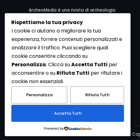
ArcheoMedia è una rivista di archeologia
ideata da Mediares S.c.
Rispettiamo la tua privacy
Per contattare la Redazione potete utilizzare i
I cookie ci aiutano a migliorare la tua
seguenti recapiti:
esperienza, fornire contenuti personalizzati e
Redazione ArcheoMedia c/o Mediares S.c.
Via Gioberti 80/D - 10128 Torino
analizzare il traffico. Puoi scegliere quali
Tel 011.5806363 - Fax 011.5808561
cookie consentire cliccando su
e-mail: redazione@archeomedia.net
Personalizza
. Clicca su
Accetta Tutti
per
http://www.mediares.to.it
acconsentire o su
Rifiuta Tutti
per rifiutare i
http://www.didatticatorino.it
cookie non essenziali.
Personalizza
Rifiuta Tutti
Accetta Tutti
Powered by
Cop