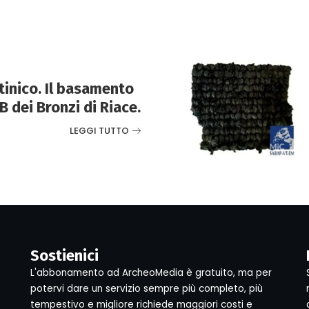
tinico. Il basamento
B dei Bronzi di Riace.
LEGGI TUTTO
Sostienici
L'abbonamento ad ArcheoMedia è gratuito, ma per
potervi dare un servizio sempre più completo, più
tempestivo e migliore richiede maggiori costi e