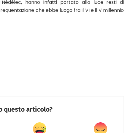
-Nédélec, hanno infatti portato alla luce resti di
a frequentazione che ebbe luogo fra il VI e il V millennio
to questo articolo?