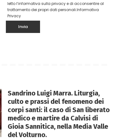
letto l’informativa sulla privacy e di acconsentire al
trattamento dei propri dati personali.
Informativa
Privacy
Sandrino Luigi Marra. Liturgia,
culto e prassi del fenomeno dei
corpi santi: il caso di San liberato
medico e martire da Calvisi di
Gioia Sannitica, nella Media Valle
del Volturno.