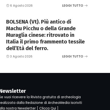
LEGGI TUTTO
6 Agosto 2026
BOLSENA (Vt). Più antico di
Machu Picchu o della Grande
Muraglia cinese: ritrovato in
Italia il primo frammento tessile
dell’Età del ferro.
LEGGI TUTTO
3 Agosto 2026
Newsletter
Se vuoi ricevere la Rivista gratuita di archeologia
realizzata dalla Redazione di ArcheoMedia iscriviti
alla nostra Newsletter [
Clicca Qui
]