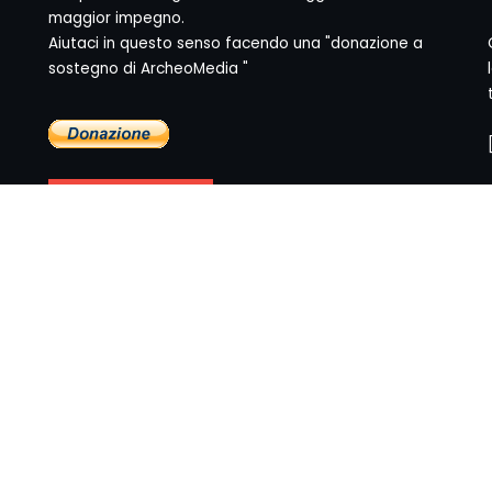
maggior impegno.
Aiutaci in questo senso facendo una "donazione a
sostegno di ArcheoMedia "
yright © 1999-2026
Mediares S.c.
PI 07341730013 - [
PRIVACY POLI