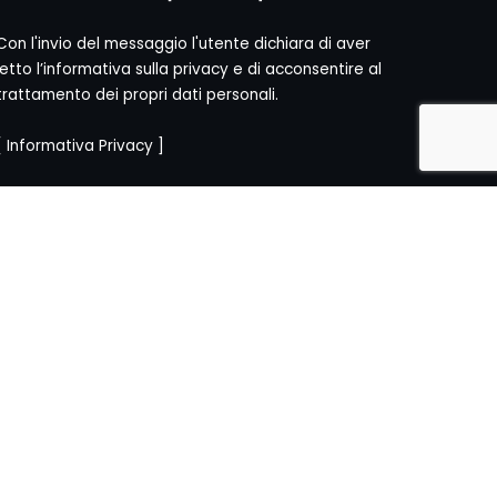
Con l'invio del messaggio l'utente dichiara di aver
letto l’informativa sulla privacy e di acconsentire al
trattamento dei propri dati personali.
[
Informativa Privacy
]
CY
]