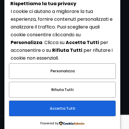
Rispettiamo la tua privacy
I cookie ci aiutano a migliorare la tua
esperienza, fornire contenuti personalizzati e
analizzare il traffico. Puoi scegliere quali
Newsletter
cookie consentire cliccando su
Se vuoi ricevere la Rivista gratuita di archeologia realizzata
Personalizza
. Clicca su
Accetta Tutti
per
dalla Redazione di ArcheoMedia iscriviti alla nostra
acconsentire o su
Rifiuta Tutti
per rifiutare i
Newsletter [
Clicca Qui
]
cookie non essenziali.
Con l'invio del messaggio l'utente dichiara di aver letto
Personalizza
l’informativa sulla privacy e di acconsentire al trattamento
dei propri dati personali.
Rifiuta Tutti
[
Informativa Privacy
]
Accetta Tutti
Copyright © 1999-2026
Mediares S.c.
PI 07341730013 - [
PRIVACY
Powered by
POLICY
]