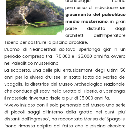
archeologici hanno
permesso di individuare
un
giacimento del paleolitico
medio musteriano
, in gran
parte distrutto dagli
architetti dell’Imperatore
Tiberio per costruire la piscina circolare.
L’uomo di Neanderthal abitava Sperlonga gia’ in un
periodo compreso tra i 75.000 e i 35.000 anni fa, ovvero
nel Paleolitico musteriano.
La scoperta, una delle piu’ entusiasmanti degli ultimi 50
anni per la Riviera d’Ulisse, e’ stata fatta da Marisa de’
Spagolis, la direttrice del Museo Archeologico Nazionale,
che conduce gli scavi nella Grotta di Tiberio, a Sperlonga.
Il materiale rinvenuto risale a piu’ di 35.000 anni fa.
“Avevo iniziato con il solo personale del Museo una serie
di piccoli saggi all’interno della grotta nei punti piu’
distanti dall’ingresso”, ha raccontato Marisa de’ Spagolis,
“sono rimasta colpita dal fatto che la piscina circolare