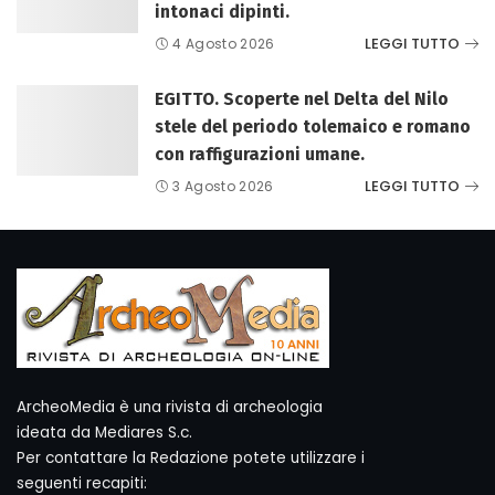
intonaci dipinti.
LEGGI TUTTO
4 Agosto 2026
EGITTO. Scoperte nel Delta del Nilo
stele del periodo tolemaico e romano
con raffigurazioni umane.
LEGGI TUTTO
3 Agosto 2026
ArcheoMedia è una rivista di archeologia
ideata da Mediares S.c.
Per contattare la Redazione potete utilizzare i
seguenti recapiti: