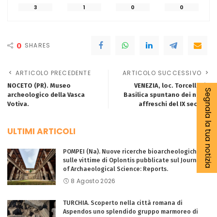
3
1
0
0
0
SHARES
ARTICOLO PRECEDENTE
ARTICOLO SUCCESSIVO
NOCETO (PR). Museo
VENEZIA, loc. Torcello, in
Segnala la tua notizia
archeologico della Vasca
Basilica spuntano dei nuovi
Votiva.
affreschi del IX secolo.
ULTIMI ARTICOLI
POMPEI (Na). Nuove ricerche bioarcheologiche
sulle vittime di Oplontis pubblicate sul Journal
of Archaeological Science: Reports.
8 Agosto 2026
TURCHIA. Scoperto nella città romana di
Aspendos uno splendido gruppo marmoreo di