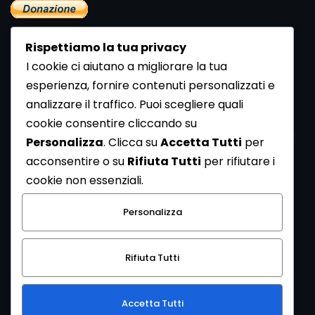
Rispettiamo la tua privacy
I cookie ci aiutano a migliorare la tua
esperienza, fornire contenuti personalizzati e
analizzare il traffico. Puoi scegliere quali
Newsletter
cookie consentire cliccando su
Se vuoi ricevere la Rivista gratuita di archeologia realizzata
Personalizza
. Clicca su
Accetta Tutti
per
dalla Redazione di ArcheoMedia iscriviti alla nostra
acconsentire o su
Rifiuta Tutti
per rifiutare i
Newsletter [
Clicca Qui
]
cookie non essenziali.
Con l'invio del messaggio l'utente dichiara di aver letto
Personalizza
l’informativa sulla privacy e di acconsentire al trattamento
dei propri dati personali.
Rifiuta Tutti
[
Informativa Privacy
]
Accetta Tutti