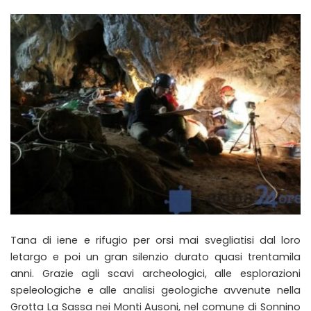
Tana di iene e rifugio per orsi mai svegliatisi dal loro
letargo e poi un gran silenzio durato quasi trentamila
anni. Grazie agli scavi archeologici, alle esplorazioni
speleologiche e alle analisi geologiche avvenute nella
Grotta La Sassa nei Monti Ausoni, nel comune di Sonnino