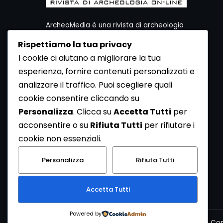
ArcheoMedia è una rivista di archeologia
ideata da Mediares S.c.
Rispettiamo la tua privacy
Per contattare la Redazione potete utilizzare i
I cookie ci aiutano a migliorare la tua
seguenti recapiti:
esperienza, fornire contenuti personalizzati e
Redazione ArcheoMedia c/o Mediares S.c.
Via Gioberti 80/D - 10128 Torino
analizzare il traffico. Puoi scegliere quali
Tel 011.5806363 - Fax 011.5808561
cookie consentire cliccando su
e-mail: redazione@archeomedia.net
Personalizza
. Clicca su
Accetta Tutti
per
http://www.mediares.to.it
acconsentire o su
Rifiuta Tutti
per rifiutare i
http://www.didatticatorino.it
cookie non essenziali.
Personalizza
Rifiuta Tutti
Accetta Tutti
Powered by
Cop