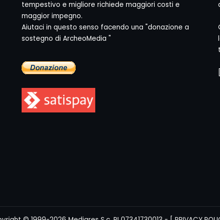
tempestivo e migliore richiede maggiori costi e
maggior impegno.
Aiutaci in questo senso facendo una "donazione a
sostegno di ArcheoMedia "
yright © 1999-2026
Mediares S.c.
PI 07341730013 - [
PRIVACY POLI