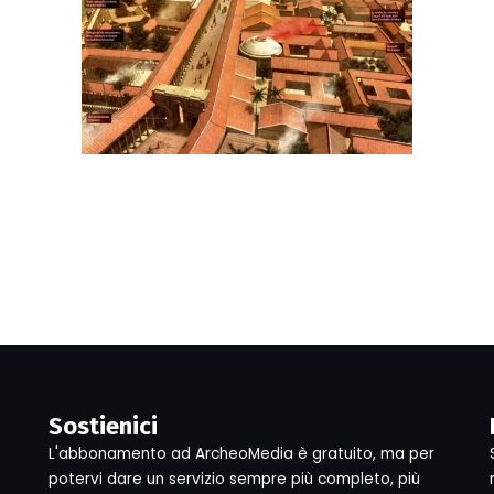
Sostienici
L'abbonamento ad ArcheoMedia è gratuito, ma per
potervi dare un servizio sempre più completo, più