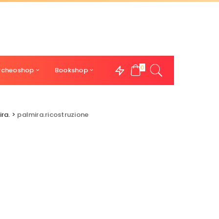
0
rcheoshop
Bookshop
ira.
>
palmira.ricostruzione