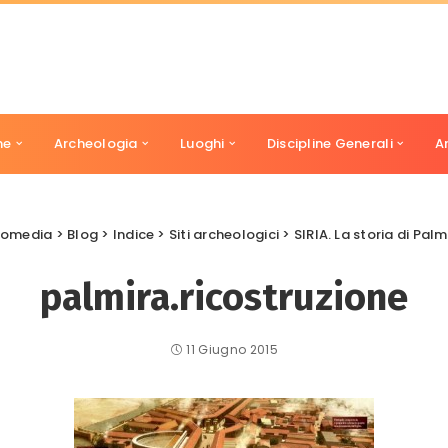
ne
Archeologia
Luoghi
Discipline Generali
A
heomedia
>
Blog
>
Indice
>
Siti archeologici
>
SIRIA. La storia di Palm
palmira.ricostruzione
11 Giugno 2015