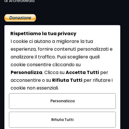
di ArcheoMedia "
Rispettiamo la tua privacy
I cookie ci aiutano a migliorare la tua
esperienza, fornire contenuti personalizzati e
analizzare il traffico. Puoi scegliere quali
Newsletter
cookie consentire cliccando su
Se vuoi ricevere la Rivista gratuita di archeologia realizzata
Personalizza
. Clicca su
Accetta Tutti
per
dalla Redazione di ArcheoMedia iscriviti alla nostra
acconsentire o su
Rifiuta Tutti
per rifiutare i
Newsletter [
Clicca Qui
]
cookie non essenziali.
Con l'invio del messaggio l'utente dichiara di aver letto
Personalizza
l’informativa sulla privacy e di acconsentire al trattamento
dei propri dati personali.
Rifiuta Tutti
[
Informativa Privacy
]