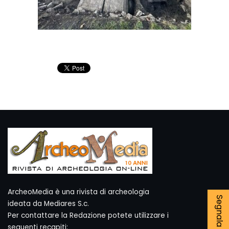
ArcheoMedia è una rivista di archeologia
ideata da Mediares S.c.
Per contattare la Redazione potete utilizzare i
seguenti recapiti: