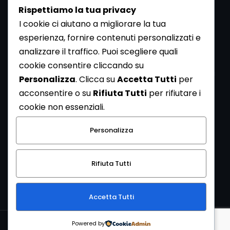
Rispettiamo la tua privacy
I cookie ci aiutano a migliorare la tua
esperienza, fornire contenuti personalizzati e
analizzare il traffico. Puoi scegliere quali
Newsletter
cookie consentire cliccando su
Se vuoi ricevere la Rivista gratuita di archeologia realizzata
Personalizza
. Clicca su
Accetta Tutti
per
dalla Redazione di ArcheoMedia iscriviti alla nostra
acconsentire o su
Rifiuta Tutti
per rifiutare i
Newsletter [
Clicca Qui
]
cookie non essenziali.
Con l'invio del messaggio l'utente dichiara di aver letto
Personalizza
l’informativa sulla privacy e di acconsentire al trattamento
dei propri dati personali.
Rifiuta Tutti
[
Informativa Privacy
]
Accetta Tutti
Copyright © 1999-2026
Mediares S.c.
PI 07341730013 - [
PRIVACY
Powered by