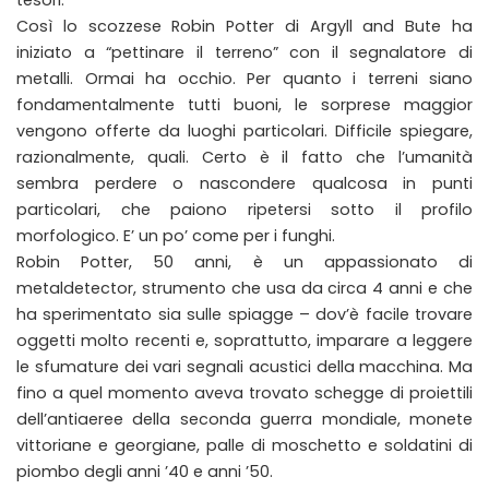
Così lo scozzese Robin Potter di Argyll and Bute ha
iniziato a “pettinare il terreno” con il segnalatore di
metalli. Ormai ha occhio. Per quanto i terreni siano
fondamentalmente tutti buoni, le sorprese maggior
vengono offerte da luoghi particolari. Difficile spiegare,
razionalmente, quali. Certo è il fatto che l’umanità
sembra perdere o nascondere qualcosa in punti
particolari, che paiono ripetersi sotto il profilo
morfologico. E’ un po’ come per i funghi.
Robin Potter, 50 anni, è un appassionato di
metaldetector, strumento che usa da circa 4 anni e che
ha sperimentato sia sulle spiagge – dov’è facile trovare
oggetti molto recenti e, soprattutto, imparare a leggere
le sfumature dei vari segnali acustici della macchina. Ma
fino a quel momento aveva trovato schegge di proiettili
dell’antiaeree della seconda guerra mondiale, monete
vittoriane e georgiane, palle di moschetto e soldatini di
piombo degli anni ’40 e anni ’50.