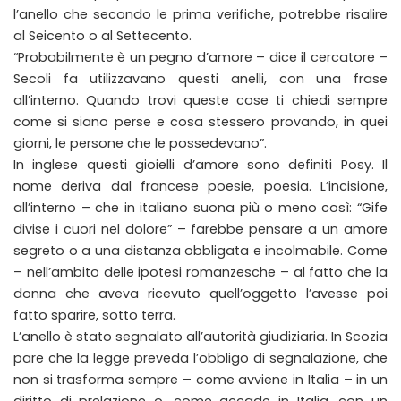
l’anello che secondo le prima verifiche, potrebbe risalire
al Seicento o al Settecento.
“Probabilmente è un pegno d’amore – dice il cercatore –
Secoli fa utilizzavano questi anelli, con una frase
all’interno. Quando trovi queste cose ti chiedi sempre
come si siano perse e cosa stessero provando, in quei
giorni, le persone che le possedevano”.
In inglese questi gioielli d’amore sono definiti Posy. Il
nome deriva dal francese poesie, poesia. L’incisione,
all’interno – che in italiano suona più o meno così: “Gife
divise i cuori nel dolore” – farebbe pensare a un amore
segreto o a una distanza obbligata e incolmabile. Come
– nell’ambito delle ipotesi romanzesche – al fatto che la
donna che aveva ricevuto quell’oggetto l’avesse poi
fatto sparire, sotto terra.
L’anello è stato segnalato all’autorità giudiziaria. In Scozia
pare che la legge preveda l’obbligo di segnalazione, che
non si trasforma sempre – come avviene in Italia – in un
diritto di prelazione o, come accade in Italia, con un