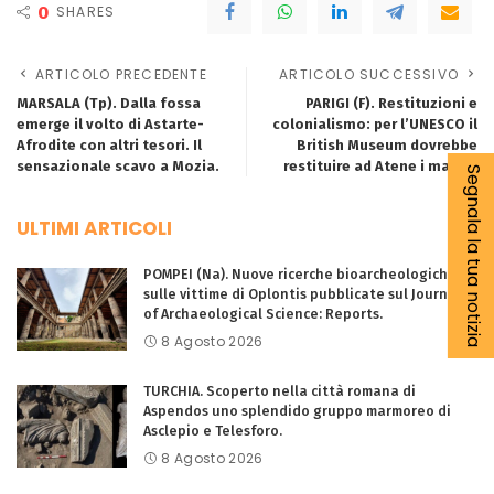
0
SHARES
ARTICOLO PRECEDENTE
ARTICOLO SUCCESSIVO
MARSALA (Tp). Dalla fossa
PARIGI (F). Restituzioni e
emerge il volto di Astarte-
colonialismo: per l’UNESCO il
Afrodite con altri tesori. Il
British Museum dovrebbe
sensazionale scavo a Mozia.
restituire ad Atene i marmi.
Segnala la tua notizia
ULTIMI ARTICOLI
POMPEI (Na). Nuove ricerche bioarcheologiche
sulle vittime di Oplontis pubblicate sul Journal
of Archaeological Science: Reports.
8 Agosto 2026
TURCHIA. Scoperto nella città romana di
Aspendos uno splendido gruppo marmoreo di
Asclepio e Telesforo.
8 Agosto 2026