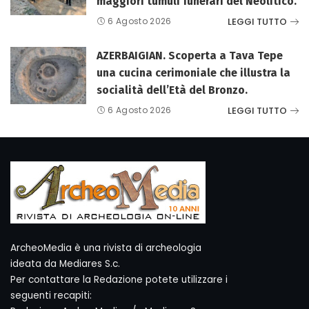
maggiori tumuli funerari del Neolitico.
LEGGI TUTTO
6 Agosto 2026
AZERBAIGIAN. Scoperta a Tava Tepe
una cucina cerimoniale che illustra la
socialità dell’Età del Bronzo.
LEGGI TUTTO
6 Agosto 2026
ArcheoMedia è una rivista di archeologia
ideata da Mediares S.c.
Per contattare la Redazione potete utilizzare i
seguenti recapiti: