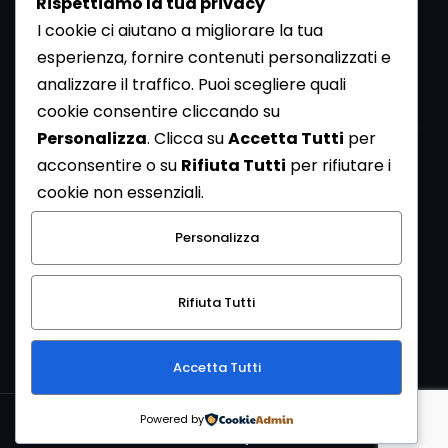
Rispettiamo la tua privacy
I cookie ci aiutano a migliorare la tua
esperienza, fornire contenuti personalizzati e
analizzare il traffico. Puoi scegliere quali
Newsletter
cookie consentire cliccando su
Se vuoi ricevere la Rivista gratuita di archeologia realizzata
Personalizza
. Clicca su
Accetta Tutti
per
dalla Redazione di ArcheoMedia iscriviti alla nostra
acconsentire o su
Rifiuta Tutti
per rifiutare i
Newsletter [
Clicca Qui
]
cookie non essenziali.
Con l'invio del messaggio l'utente dichiara di aver letto
Personalizza
l’informativa sulla privacy e di acconsentire al trattamento
dei propri dati personali.
Rifiuta Tutti
[
Informativa Privacy
]
Accetta Tutti
Copyright © 1999-2026
Mediares S.c.
PI 07341730013 - [
PRIVACY
Powered by
POLICY
]