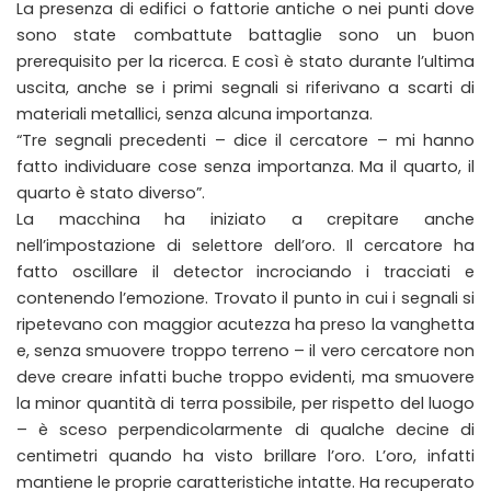
La presenza di edifici o fattorie antiche o nei punti dove
sono state combattute battaglie sono un buon
prerequisito per la ricerca. E così è stato durante l’ultima
uscita, anche se i primi segnali si riferivano a scarti di
materiali metallici, senza alcuna importanza.
“Tre segnali precedenti – dice il cercatore – mi hanno
fatto individuare cose senza importanza. Ma il quarto, il
quarto è stato diverso”.
La macchina ha iniziato a crepitare anche
nell’impostazione di selettore dell’oro. Il cercatore ha
fatto oscillare il detector incrociando i tracciati e
contenendo l’emozione. Trovato il punto in cui i segnali si
ripetevano con maggior acutezza ha preso la vanghetta
e, senza smuovere troppo terreno – il vero cercatore non
deve creare infatti buche troppo evidenti, ma smuovere
la minor quantità di terra possibile, per rispetto del luogo
– è sceso perpendicolarmente di qualche decine di
centimetri quando ha visto brillare l’oro. L’oro, infatti
mantiene le proprie caratteristiche intatte. Ha recuperato