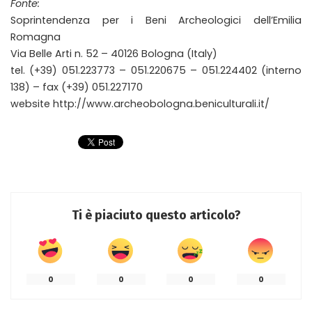
Fonte:
Soprintendenza per i Beni Archeologici dell’Emilia
Romagna
Via Belle Arti n. 52 – 40126 Bologna (Italy)
tel. (+39) 051.223773 – 051.220675 – 051.224402 (interno
138) – fax (+39) 051.227170
website http://www.archeobologna.beniculturali.it/
Ti è piaciuto questo articolo?
0
0
0
0