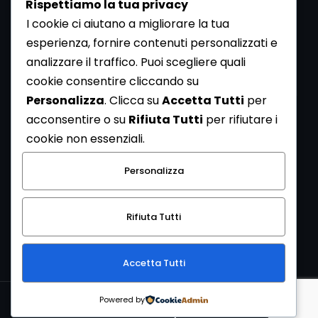
Rispettiamo la tua privacy
I cookie ci aiutano a migliorare la tua
esperienza, fornire contenuti personalizzati e
analizzare il traffico. Puoi scegliere quali
Newsletter
cookie consentire cliccando su
Se vuoi ricevere la Rivista gratuita di archeologia realizzata
Personalizza
. Clicca su
Accetta Tutti
per
dalla Redazione di ArcheoMedia iscriviti alla nostra
acconsentire o su
Rifiuta Tutti
per rifiutare i
Newsletter [
Clicca Qui
]
cookie non essenziali.
Con l'invio del messaggio l'utente dichiara di aver letto
Personalizza
l’informativa sulla privacy e di acconsentire al trattamento
dei propri dati personali.
Rifiuta Tutti
[
Informativa Privacy
]
Accetta Tutti
Copyright © 1999-2026
Mediares S.c.
PI 07341730013 - [
PRIVACY
Powered by
POLICY
]