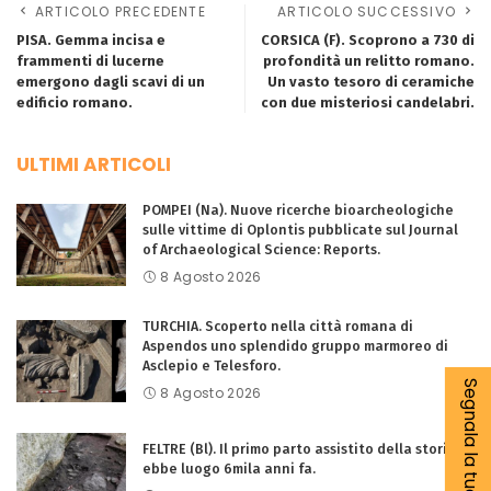
ARTICOLO PRECEDENTE
ARTICOLO SUCCESSIVO
PISA. Gemma incisa e
CORSICA (F). Scoprono a 730 di
frammenti di lucerne
profondità un relitto romano.
emergono dagli scavi di un
Un vasto tesoro di ceramiche
edificio romano.
con due misteriosi candelabri.
ULTIMI ARTICOLI
POMPEI (Na). Nuove ricerche bioarcheologiche
sulle vittime di Oplontis pubblicate sul Journal
of Archaeological Science: Reports.
8 Agosto 2026
TURCHIA. Scoperto nella città romana di
Aspendos uno splendido gruppo marmoreo di
Asclepio e Telesforo.
Segnala la tua notizia
8 Agosto 2026
FELTRE (Bl). Il primo parto assistito della storia
ebbe luogo 6mila anni fa.