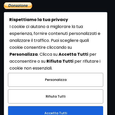
Rispettiamo la tua privacy
I cookie ci aiutano a migliorare la tua
esperienza, fornire contenuti personalizzati e
analizzare il traffico. Puoi scegliere quali
Newsletter
cookie consentire cliccando su
Se vuoi ricevere la Rivista gratuita di archeologia realizzata
Personalizza
. Clicca su
Accetta Tutti
per
dalla Redazione di ArcheoMedia iscriviti alla nostra
acconsentire o su
Rifiuta Tutti
per rifiutare i
Newsletter [
Clicca Qui
]
cookie non essenziali.
Con l'invio del messaggio l'utente dichiara di aver letto
Personalizza
l’informativa sulla privacy e di acconsentire al trattamento
dei propri dati personali.
Rifiuta Tutti
[
Informativa Privacy
]
Accetta Tutti