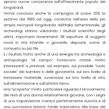
aprono nuove conoscenze sull’affascinante popolo dei
longobardi.
Ormai conclusa anche la campagna di scavo 2011, la
settima dal 1985 ad oggi, condotta nell’area della più
ampia necropoli longobarda dell’Italia Settentrionale, gli
archeologi stanno valutando i risultati scientifici degli
ultimi, importanti rinvenimenti: 38 sepolture di soggetti
morti in età infantile o giovanile, disposte, come di
consueto su più file.
E i risultati, frutto anche di una sinergia tra archeologia e
antropologia “di campo” forniscono notizie molto
interessanti e preziose, ad esempio, sul possibile “ruolo
sociale” dei bambini e delle giovanette, sul loro livello di
benessere materiale, ovverossia sul loro livello di vita,
sull’alimentazione e sull’attività fisica.
Una “scoperta” molto particolare riguarda il ritrovamento
dei resti di una donna relativamente giovane, con i segni
di una trapanazione cranica perfettamente riuscita e di
una successiva lesione fatale traumatica alla base del