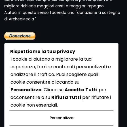
migliore richiede maggiori costi e maggior impegno.
Aiutaci in questo senso facendo una "donazione a sostegno
di ArcheoMedia "
Rispettiamo la tua privacy
I cookie ci aiutano a migliorare la tua
esperienza, fornire contenuti personalizzati e
analizzare il traffico. Puoi scegliere quali
Newsletter
cookie consentire cliccando su
Se vuoi ricevere la Rivista gratuita di archeologia realizzata
Personalizza
. Clicca su
Accetta Tutti
per
dalla Redazione di ArcheoMedia iscriviti alla nostra
acconsentire o su
Rifiuta Tutti
per rifiutare i
Newsletter [
Clicca Qui
]
cookie non essenziali.
Con l'invio del messaggio l'utente dichiara di aver letto
Personalizza
l’informativa sulla privacy e di acconsentire al trattamento
dei propri dati personali.