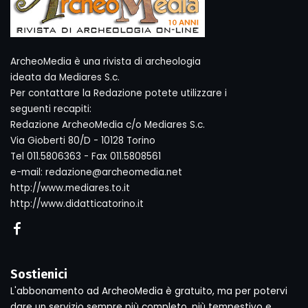
ArcheoMedia è una rivista di archeologia
ideata da Mediares S.c.
Per contattare la Redazione potete utilizzare i
seguenti recapiti:
Redazione ArcheoMedia c/o Mediares S.c.
Via Gioberti 80/D - 10128 Torino
Tel 011.5806363 - Fax 011.5808561
e-mail: redazione@archeomedia.net
http://www.mediares.to.it
http://www.didatticatorino.it
Sostienici
L'abbonamento ad ArcheoMedia è gratuito, ma per potervi
dare un servizio sempre più completo, più tempestivo e