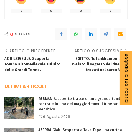
0
0
0
0
0
SHARES
ARTICOLO PRECEDENTE
ARTICOLO SUCCESSIVO
Segnala la tua notizia
AQUILEIA (Ud). Scoperta
EGITTO. Tutankhamon, sarà
tomba altomedievale sul sito
svelato il segreto dei due feti
delle Grandi Terme.
trovati nel sarcofago.
ULTIMI ARTICOLI
GERMANIA. coperte tracce di una grande tomba
centrale in uno dei maggiori tumuli funerari del
Neolitico.
6 Agosto 2026
AZERBAIGIAN. Scoperta a Tava Tepe una cucina