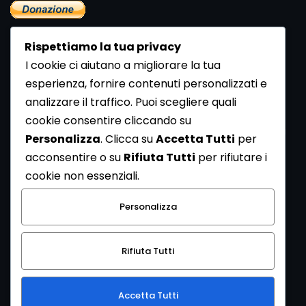
Rispettiamo la tua privacy
I cookie ci aiutano a migliorare la tua
esperienza, fornire contenuti personalizzati e
analizzare il traffico. Puoi scegliere quali
Newsletter
cookie consentire cliccando su
Se vuoi ricevere la Rivista gratuita di archeologia realizzata
Personalizza
. Clicca su
Accetta Tutti
per
dalla Redazione di ArcheoMedia iscriviti alla nostra
acconsentire o su
Rifiuta Tutti
per rifiutare i
Newsletter [
Clicca Qui
]
cookie non essenziali.
Con l'invio del messaggio l'utente dichiara di aver letto
Personalizza
l’informativa sulla privacy e di acconsentire al trattamento
dei propri dati personali.
Rifiuta Tutti
[
Informativa Privacy
]
Accetta Tutti