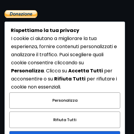
Rispettiamo la tua privacy
I cookie ci aiutano a migliorare la tua
esperienza, fornire contenuti personalizzati e
analizzare il traffico. Puoi scegliere quali
Newsletter
cookie consentire cliccando su
Se vuoi ricevere la Rivista gratuita di archeologia realizzata
Personalizza
. Clicca su
Accetta Tutti
per
dalla Redazione di ArcheoMedia iscriviti alla nostra
acconsentire o su
Rifiuta Tutti
per rifiutare i
Newsletter [
Clicca Qui
]
cookie non essenziali.
Con l'invio del messaggio l'utente dichiara di aver letto
Personalizza
l’informativa sulla privacy e di acconsentire al trattamento
dei propri dati personali.
Rifiuta Tutti
[
Informativa Privacy
]