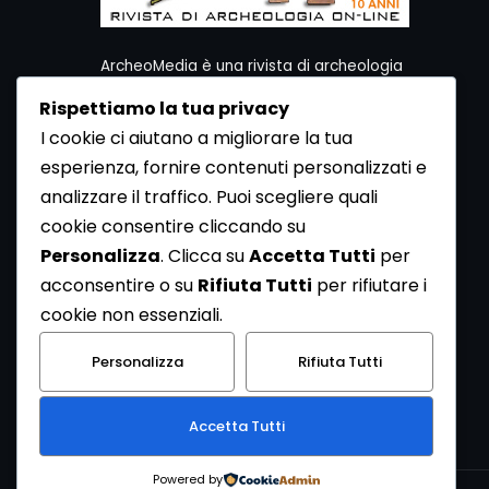
ArcheoMedia è una rivista di archeologia
ideata da Mediares S.c.
Rispettiamo la tua privacy
Per contattare la Redazione potete utilizzare i
I cookie ci aiutano a migliorare la tua
seguenti recapiti:
esperienza, fornire contenuti personalizzati e
Redazione ArcheoMedia c/o Mediares S.c.
Via Gioberti 80/D - 10128 Torino
analizzare il traffico. Puoi scegliere quali
Tel 011.5806363 - Fax 011.5808561
cookie consentire cliccando su
e-mail: redazione@archeomedia.net
Personalizza
. Clicca su
Accetta Tutti
per
http://www.mediares.to.it
acconsentire o su
Rifiuta Tutti
per rifiutare i
http://www.didatticatorino.it
cookie non essenziali.
Personalizza
Rifiuta Tutti
Accetta Tutti
Powered by