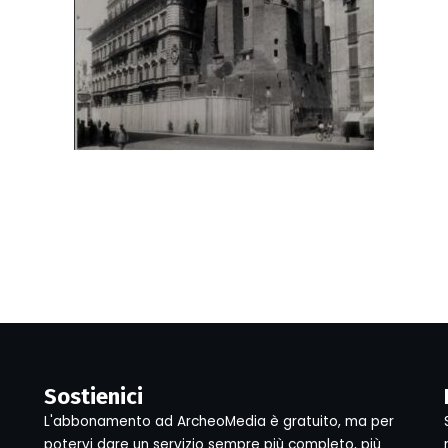
Sostienici
L'abbonamento ad ArcheoMedia è gratuito, ma per
potervi dare un servizio sempre più completo, più