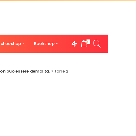
0
rcheoshop
Bookshop
non può essere demolita.
>
torre 2