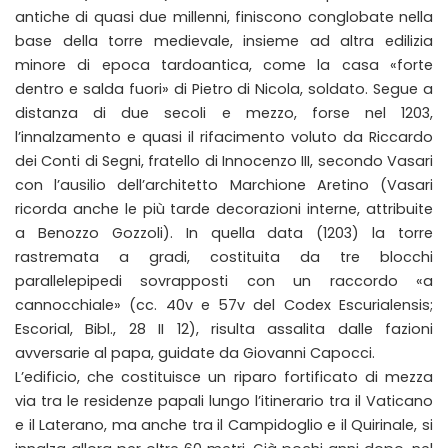
antiche di quasi due millenni, finiscono conglobate nella
base della torre medievale, insieme ad altra edilizia
minore di epoca tardoantica, come la casa «forte
dentro e salda fuori» di Pietro di Nicola, soldato. Segue a
distanza di due secoli e mezzo, forse nel 1203,
l’innalzamento e quasi il rifacimento voluto da Riccardo
dei Conti di Segni, fratello di Innocenzo III, secondo Vasari
con l’ausilio dell’architetto Marchione Aretino (Vasari
ricorda anche le più tarde decorazioni interne, attribuite
a Benozzo Gozzoli). In quella data (1203) la torre
rastremata a gradi, costituita da tre blocchi
parallelepipedi sovrapposti con un raccordo «a
cannocchiale» (cc. 40v e 57v del Codex Escurialensis;
Escorial, Bibl., 28 II 12), risulta assalita dalle fazioni
avversarie al papa, guidate da Giovanni Capocci.
L’edificio, che costituisce un riparo fortificato di mezza
via tra le residenze papali lungo l’itinerario tra il Vaticano
e il Laterano, ma anche tra il Campidoglio e il Quirinale, si