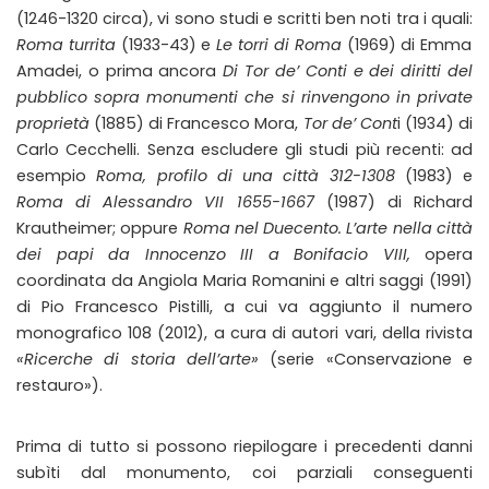
(1246-1320 circa), vi sono studi e scritti ben noti tra i quali:
Roma turrita
(1933-43) e
Le torri di Roma
(1969) di Emma
Amadei, o prima ancora
Di Tor de’ Conti e dei diritti del
pubblico sopra monumenti che si rinvengono in private
proprietà
(1885) di Francesco Mora,
Tor de’ Cont
i (1934) di
Carlo Cecchelli. Senza escludere gli studi più recenti: ad
esempio
Roma, profilo di una città 312-1308
(1983) e
Roma di Alessandro VII 1655-1667
(1987) di Richard
Krautheimer; oppure
Roma nel Duecento. L’arte nella città
dei papi da Innocenzo III a Bonifacio VIII,
opera
coordinata da Angiola Maria Romanini e altri saggi (1991)
di Pio Francesco Pistilli, a cui va aggiunto il numero
monografico 108 (2012), a cura di autori vari, della rivista
«Ricerche di storia dell’arte»
(serie «Conservazione e
restauro»).
Prima di tutto si possono riepilogare i precedenti danni
subìti dal monumento, coi parziali conseguenti