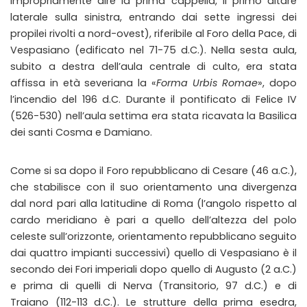
impropriamente dire la prima cappella, il primo altare
laterale sulla sinistra, entrando dai sette ingressi dei
propilei rivolti a nord-ovest), riferibile al Foro della Pace, di
Vespasiano (edificato nel 71-75 d.C.). Nella sesta aula,
subito a destra dell’aula centrale di culto, era stata
affissa in età severiana la «
Forma Urbis Romae
», dopo
l’incendio del 196 d.C. Durante il pontificato di Felice IV
(526-530) nell’aula settima era stata ricavata la Basilica
dei santi Cosma e Damiano.
Come si sa dopo il Foro repubblicano di Cesare (46 a.C.),
che stabilisce con il suo orientamento una divergenza
dal nord pari alla latitudine di Roma (l’angolo rispetto al
cardo meridiano è pari a quello dell’altezza del polo
celeste sull’orizzonte, orientamento repubblicano seguito
dai quattro impianti successivi) quello di Vespasiano è il
secondo dei Fori imperiali dopo quello di Augusto (2 a.C.)
e prima di quelli di Nerva (Transitorio, 97 d.C.) e di
Traiano (112-113 d.C.). Le strutture della prima esedra,