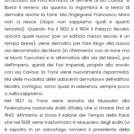
affacciato sul Foro Romano, al termine di via Cavour: si
libera il terreno da quanto lo ingombra e si tenta di
demolire anche la torre. Ma l’ingegnere Francesco Mora
non ci riesce (dopo non sappiamo quali e quanti
tentativi). Quando fra il 1932 e il 1934 il Palazzo Nicolini,
ancora quasi nuovo (per un edificio mezzo secolo è un
tempo breve), viene demolito per fare largo alla nuova
via denominata dei Monti (in riferimento non al rione ma
ai Monti Tuscolani e in alternativa alla via del Mare), poi
dell’Impero, quindi dei Fori Imperiali, proprio allo snodo
con via Cavour, la Torre viene nuovamente risparmiata.
Ma delle modalità delle adiacenti demolizioni dell’edificio
Nicolini, contiguo, sorto quasi in aderenza, sempre poco
o nulla sappiamo.
Nel 1937 la Torre viene donata da Mussolini alla
Federazione nazionale Arditi d’Italia, che vi rimane fino al
1943. All’interno si trova il salone del Tempio della Pace
che nel 1938 viene trasformato in Mausoleo degli Arditi (vi
è sepolto in un sarcofago romano il presidente della