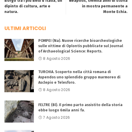
Borgo tra i più Belli d’Italia, un
Neapolis, tremila anni di storia
dipinto di cultura, arte e
in mostra permanente a
natura.
Monte Echia.
ULTIMI ARTICOLI
POMPEI (Na). Nuove ricerche bioarcheologiche
sulle vittime di Oplontis pubblicate sul Journal
of Archaeological Science: Reports.
8 Agosto 2026
TURCHIA. Scoperto nella città romana di
Aspendos uno splendido gruppo marmoreo di
Asclepio e Telesforo.
8 Agosto 2026
FELTRE (Bl). Il primo parto assistito della storia
ebbe luogo 6mila anni fa.
7 Agosto 2026