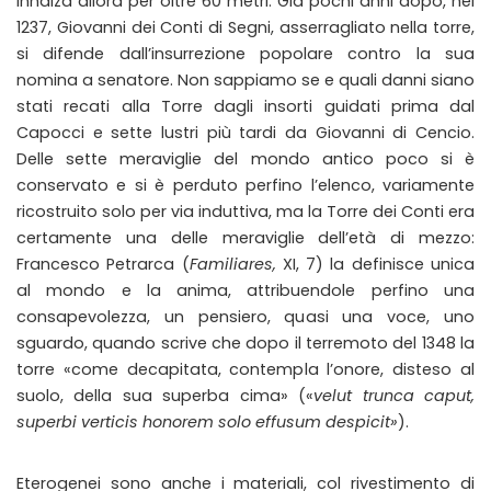
innalza allora per oltre 60 metri. Già pochi anni dopo, nel
1237, Giovanni dei Conti di Segni, asserragliato nella torre,
si difende dall’insurrezione popolare contro la sua
nomina a senatore. Non sappiamo se e quali danni siano
stati recati alla Torre dagli insorti guidati prima dal
Capocci e sette lustri più tardi da Giovanni di Cencio.
Delle sette meraviglie del mondo antico poco si è
conservato e si è perduto perfino l’elenco, variamente
ricostruito solo per via induttiva, ma la Torre dei Conti era
certamente una delle meraviglie dell’età di mezzo:
Francesco Petrarca (
Familiares,
XI, 7) la definisce unica
al mondo e la anima, attribuendole perfino una
consapevolezza, un pensiero, quasi una voce, uno
sguardo, quando scrive che dopo il terremoto del 1348 la
torre «come decapitata, contempla l’onore, disteso al
suolo, della sua superba cima» («
velut trunca caput,
superbi verticis honorem solo effusum despicit»
).
Eterogenei sono anche i materiali, col rivestimento di