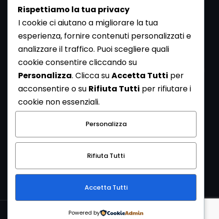
Rispettiamo la tua privacy
I cookie ci aiutano a migliorare la tua
esperienza, fornire contenuti personalizzati e
analizzare il traffico. Puoi scegliere quali
Newsletter
cookie consentire cliccando su
Se vuoi ricevere la Rivista gratuita di archeologia realizzata
Personalizza
. Clicca su
Accetta Tutti
per
dalla Redazione di ArcheoMedia iscriviti alla nostra
acconsentire o su
Rifiuta Tutti
per rifiutare i
Newsletter [
Clicca Qui
]
cookie non essenziali.
Con l'invio del messaggio l'utente dichiara di aver letto
Personalizza
l’informativa sulla privacy e di acconsentire al trattamento
dei propri dati personali.
Rifiuta Tutti
[
Informativa Privacy
]
Accetta Tutti
Copyright © 1999-2026
Mediares S.c.
PI 07341730013 - [
PRIVACY
Powered by