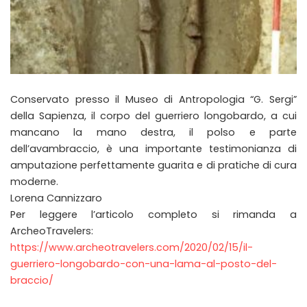
Conservato presso il Museo di Antropologia “G. Sergi”
della Sapienza, il corpo del guerriero longobardo, a cui
mancano la mano destra, il polso e parte
dell’avambraccio, è una importante testimonianza di
amputazione perfettamente guarita e di pratiche di cura
moderne.
Lorena Cannizzaro
Per leggere l’articolo completo si rimanda a
ArcheoTravelers:
https://www.archeotravelers.com/2020/02/15/il-
guerriero-longobardo-con-una-lama-al-posto-del-
braccio/