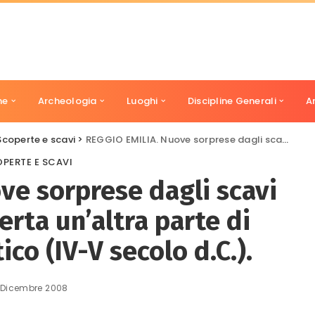
ne
Archeologia
Luoghi
Discipline Generali
A
Scoperte e scavi
>
REGGIO EMILIA. Nuove sorprese dagli scavi nella cripta: scoperta un’altra parte di mosaico tardoantico (IV-V secolo d.C.).
PERTE E SCAVI
ve sorprese dagli scavi
erta un’altra parte di
co (IV-V secolo d.C.).
 Dicembre 2008