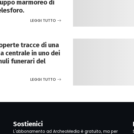
ruppo marmoreo di
elesforo.
LEGGI TUTTO
perte tracce di una
 centrale in uno dei
uli funerari del
LEGGI TUTTO
Sostienici
L'abbonamento ad ArcheoMedia è gratuito, ma per