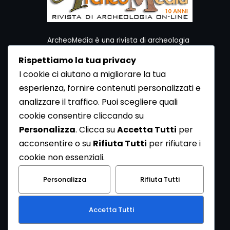
ArcheoMedia è una rivista di archeologia
ideata da Mediares S.c.
Rispettiamo la tua privacy
Per contattare la Redazione potete utilizzare i
I cookie ci aiutano a migliorare la tua
seguenti recapiti:
esperienza, fornire contenuti personalizzati e
Redazione ArcheoMedia c/o Mediares S.c.
Via Gioberti 80/D - 10128 Torino
analizzare il traffico. Puoi scegliere quali
Tel 011.5806363 - Fax 011.5808561
cookie consentire cliccando su
e-mail: redazione@archeomedia.net
Personalizza
. Clicca su
Accetta Tutti
per
http://www.mediares.to.it
acconsentire o su
Rifiuta Tutti
per rifiutare i
http://www.didatticatorino.it
cookie non essenziali.
Personalizza
Rifiuta Tutti
Accetta Tutti