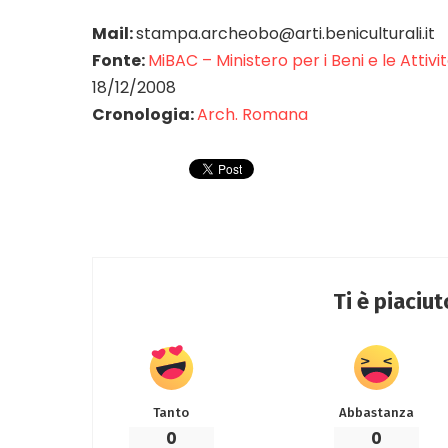
Mail:
stampa.archeobo@arti.beniculturali.it
Fonte:
MiBAC – Ministero per i Beni e le Attiv
18/12/2008
Cronologia:
Arch. Romana
Ti è piaciu
Tanto
Abbastanza
0
0