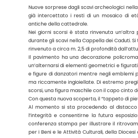
Nuove sorprese dagli scavi archeologici nella
già intercettato i resti di un mosaico di età 
antiche della cattedrale.
Nei giorni scorsi è stata rinvenuta un’alt
durante gli scavi nella Cappella dei Caduti. Si t
rinvenuto a circa m. 2,5 di profondità dall’attu
Il pavimento ha una decorazione policroma 
un’alternarsi di elementi geometrici e figurati
e figure di danzatori mentre negli emblemi p
ma riccamente ingioiellate. Di estremo pregio
scorsi, una figura maschile con il capo cinto 
Con questa nuova scoperta, il “tappeto di piet
Al momento si sta procedendo al distacco
l’integrità e consentirne la futura esposizi
conferenza stampa per illustrare il ritrova
per i Beni e le Attività Culturali, della Dioces