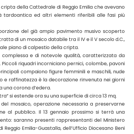
 cripta della Cattedrale di Reggio Emilia che avevano
tardoantica ed altri elementi riferibili alle fasi più
ra porzione del già ampio pavimento musivo scoperto
ratta di un mosaico databile tra il IV e il V secolo d.C.,
ale piano di calpestio della cripta.
complessa e di notevole qualità, caratterizzata da
. Piccoli riquadri incorniciano pernici, colombe, pavoni
rincipali compaiono figure femminili e maschili, nude
 e raffinatezza è la decorazione rinvenuta nei giorni
da una corona d’edera.
ra” si estende ora su una superficie di circa 13 mq.
 del mosaico, operazione necessaria a preservarne
one al pubblico. Il 13 gennaio prossimo si terrà una
mento: saranno presenti rappresentanti del Ministero
i di Reggio Emilia-Guastalla, dell’Ufficio Diocesano Beni