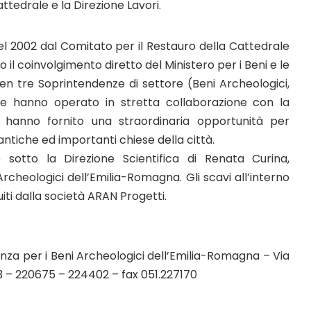
attedrale e la Direzione Lavori.
l 2002 dal Comitato per il Restauro della Cattedrale
o il coinvolgimento diretto del Ministero per i Beni e le
 ben tre Soprintendenze di settore (Beni Archeologici,
) che hanno operato in stretta collaborazione con la
ri hanno fornito una straordinaria opportunità per
ntiche ed importanti chiese della città.
 sotto la Direzione Scientifica di Renata Curina,
cheologici dell’Emilia-Romagna. Gli scavi all’interno
uiti dalla società ARAN Progetti.
nza per i Beni Archeologici dell’Emilia-Romagna – Via
773 – 220675 – 224402 – fax 051.227170