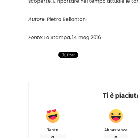
scoperte. E riportare nel tempo attuale le ta
Autore
: Pietro Bellantoni
Fonte
: La Stampa, 14 mag 2016
Ti è piaciu
Tanto
Abbastanza
0
0