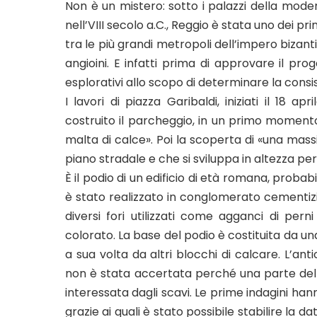
Non è un mistero: sotto i palazzi della moder
nell’VIII secolo a.C., Reggio è stata uno dei p
tra le più grandi metropoli dell’impero bizant
angioini. E infatti prima di approvare il pro
esplorativi allo scopo di determinare la consi
I lavori di piazza Garibaldi, iniziati il 18 
costruito il parcheggio, in un primo momen
malta di calce». Poi la scoperta di «una massi
piano stradale e che si sviluppa in altezza pe
È il podio di un edificio di età romana, probabi
è stato realizzato in conglomerato cementizi
diversi fori utilizzati come agganci di pern
colorato. La base del podio è costituita da u
a sua volta da altri blocchi di calcare. L’ant
non è stata accertata perché una parte del
interessata dagli scavi. Le prime indagini han
grazie ai quali è stato possibile stabilire l