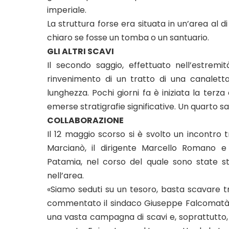
imperiale.
La struttura forse era situata in un’area al d
chiaro se fosse un tomba o un santuario.
GLI ALTRI SCAVI
Il secondo saggio, effettuato nell’estremit
rinvenimento di un tratto di una canaletta 
lunghezza. Pochi giorni fa è iniziata la te
emerse stratigrafie significative. Un quarto 
COLLABORAZIONE
Il 12 maggio scorso si è svolto un incontro 
Marcianò, il dirigente Marcello Romano e 
Patamia, nel corso del quale sono state stab
nell’area.
«Siamo seduti su un tesoro, basta scavare t
commentato il sindaco Giuseppe Falcomatà. All
una vasta campagna di scavi e, soprattutto, 