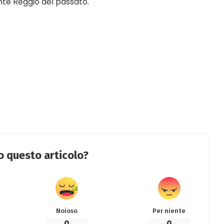
nte Reggio del passato.
to questo articolo?
Noioso
Per niente
0
0