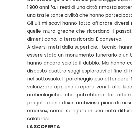
1.900 anni fa. I resti di una città rimasta sot
una tra le tante civiltà che hanno partecipato
Gli ultimi scavi hanno fatto affiorare divers
quelle mura greche che ricordano il passa
dimenticano, la terra ricorda. E conserva.
A diversi metri dalla superficie, i tecnici ha
essere stato un monumento funerario o un tem
hanno ancora sciolto il dubbio. Ma hanno c
disposto quattro saggi esplorativi al fine di
nel sottosuolo. Il parcheggio può attendere
valorizzare appieno i reperti venuti alla luce
archeologiche, che potrebbero far affiorar
progettazione di «un ambizioso piano di museal
emerso», come spiegato in una nota diffusa 
calabresi.
LA SCOPERTA