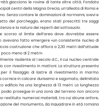
nità giacciono le rovine di tante altre città. Fondata
rincipali centri della Magna Grecia, un’alleata di Roma e
ino. Senza contare le dominazioni di normanni, svevi e
getto del parcheggio, erano stati prescritti tre saggi
stenza e la natura dei reperti del sottosuolo.
aprile scorso al limite dell’area dove dovrebbe essere
to avevano fatto emergere «un consistente nucleo di
ccia costruzione che affiora a 2,30 metri dall’attuale
r poco meno di 2 metri».
lmente risalente al I secolo d.C., il cui nucleo centrale
o con rivestimento in mattoni. La struttura presenta
i per il fissaggio di lastre di rivestimento in marmo
na cornice in calcare durissimo e sagomato, delimitata
ico edificio ha una larghezza di 13 metri. La lunghezza
 podio prosegue in una zona del terreno non ancora
no restituito numerosi materiali, tra cui alcune anfore,
a datazione del monumento, da inquadrare in età romana