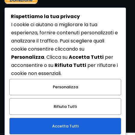
Rispettiamo la tua privacy
I cookie ci aiutano a migliorare la tua
esperienza, fornire contenuti personalizzati e
analizzare il traffico. Puoi scegliere quali
Newsletter
cookie consentire cliccando su
Se vuoi ricevere la Rivista gratuita di archeologia realizzata
Personalizza
. Clicca su
Accetta Tutti
per
dalla Redazione di ArcheoMedia iscriviti alla nostra
acconsentire o su
Rifiuta Tutti
per rifiutare i
Newsletter [
Clicca Qui
]
cookie non essenziali.
Con l'invio del messaggio l'utente dichiara di aver letto
Personalizza
l’informativa sulla privacy e di acconsentire al trattamento
dei propri dati personali.
Rifiuta Tutti
[
Informativa Privacy
]
Accetta Tutti