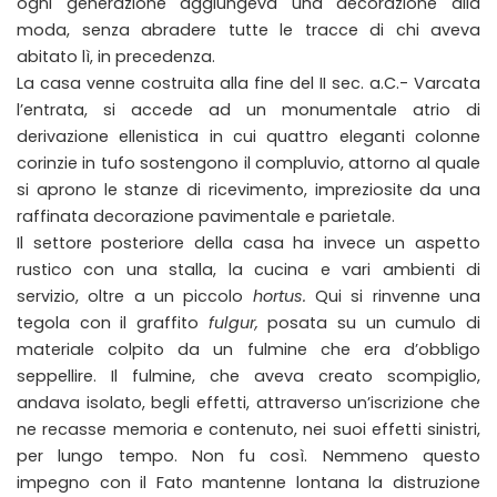
ogni generazione aggiungeva una decorazione alla
moda, senza abradere tutte le tracce di chi aveva
abitato lì, in precedenza.
La casa venne costruita alla fine del II sec. a.C.- Varcata
l’entrata, si accede ad un monumentale atrio di
derivazione ellenistica in cui quattro eleganti colonne
corinzie in tufo sostengono il compluvio, attorno al quale
si aprono le stanze di ricevimento, impreziosite da una
raffinata decorazione pavimentale e parietale.
Il settore posteriore della casa ha invece un aspetto
rustico con una stalla, la cucina e vari ambienti di
servizio, oltre a un piccolo
hortus.
Qui si rinvenne una
tegola con il graffito
fulgur,
posata su un cumulo di
materiale colpito da un fulmine che era d’obbligo
seppellire. Il fulmine, che aveva creato scompiglio,
andava isolato, begli effetti, attraverso un’iscrizione che
ne recasse memoria e contenuto, nei suoi effetti sinistri,
per lungo tempo. Non fu così. Nemmeno questo
impegno con il Fato mantenne lontana la distruzione