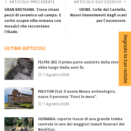
ARTICOLO PRECEDENTE
ARTICOLO SUCCESSIVO
GRAN BRETAGNA. Trova strani
UDINE. Colle del Castello,
pezzi di ceramica sul campo. E
Nuovi rinvenimenti dagli scavi
sotto scopre villa romana con
per l’ascensore.
mosaici che raccontano
l’Iliade.
Segnala la tua notizia
ULTIMI ARTICOLI
FELTRE (Bl). Il primo parto assistito della storia
ebbe luogo 6mila anni fa.
7 Agosto 2026
PAESTUM (Sa). Il nuovo Museo archeologico,
nasce il percorso “Fuori le mura”.
7 Agosto 2026
GERMANIA. coperte tracce di una grande tomba
centrale in uno dei maggiori tumuli funerari del
Neolitico.