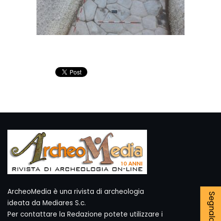
ArcheoMedia è una rivista di archeologia
ideata da Mediares S.c.
Per contattare la Redazione potete utilizzare i