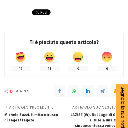
Ti è piaciuto questo articolo?
17
13
0
0
Segnala la tua notizia
0
SHARES
ARTICOLO PRECEDENTE
ARTICOLO SUCCESSIVO
Michele Zazzi. Il mito etrusco
LAZISE (Vr). Nel Lago di Garda
di Tages/Tagete.
si tutela una galea
cinquecentesca veneziana