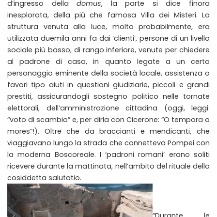
d’ingresso della
domus
, la parte si dice finora
inesplorata, della più che famosa Villa dei Misteri. La
struttura venuta alla luce, molto probabilmente, era
utilizzata duemila anni fa dai ‘clienti’, persone di un livello
sociale più basso, di rango inferiore, venute per chiedere
al padrone di casa, in quanto legate a un certo
personaggio eminente della società locale, assistenza o
favori tipo aiuti in questioni giudiziarie, piccoli e grandi
prestiti, assicurandogli sostegno politico nelle tornate
elettorali, dell’amministrazione cittadina (oggi, leggi:
“voto di scambio” e, per dirla con Cicerone: “O tempora o
mores”!). Oltre che da braccianti e mendicanti, che
viaggiavano lungo la strada che connetteva Pompei con
la moderna Boscoreale. I ‘padroni romani’ erano soliti
ricevere durante la mattinata, nell’ambito del rituale della
cosiddetta salutatio.
“Durante le