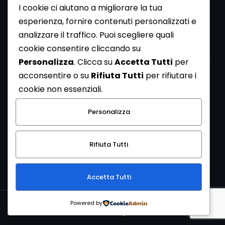
I cookie ci aiutano a migliorare la tua
esperienza, fornire contenuti personalizzati e
analizzare il traffico. Puoi scegliere quali
Newsletter
cookie consentire cliccando su
Se vuoi ricevere la Rivista gratuita di archeologia realizzata
Personalizza
. Clicca su
Accetta Tutti
per
dalla Redazione di ArcheoMedia iscriviti alla nostra
acconsentire o su
Rifiuta Tutti
per rifiutare i
Newsletter [
Clicca Qui
]
cookie non essenziali.
Con l'invio del messaggio l'utente dichiara di aver letto
Personalizza
l’informativa sulla privacy e di acconsentire al trattamento
dei propri dati personali.
Rifiuta Tutti
[
Informativa Privacy
]
Accetta Tutti
Copyright © 1999-2026
Mediares S.c.
PI 07341730013 - [
PRIVACY
Powered by
POLICY
]