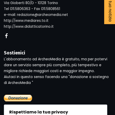
Segnala la tua notizia
Via Gioberti 80/D - 10128 Torino
Tel 011.5806363 - Fax 011.5808561
e-mail: redazione@archeomedia.net
http://www.mediares.to.it
http://www.didatticatorino.it
Sostienici
L'abbonamento ad ArcheoMedia è gratuito, ma per potervi
dare un servizio sempre più completo, più tempestivo e
migliore richiede maggiori costi e maggior impegno.
Aiutaci in questo senso facendo una "donazione a sostegno
di ArcheoMedia "
Rispettiamo la tua privacy