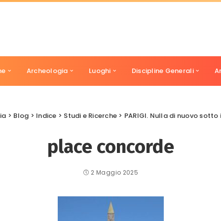
ne
Archeologia
Luoghi
Discipline Generali
A
ia
>
Blog
>
Indice
>
Studi e Ricerche
>
PARIGI. Nulla di nuovo sotto i
place concorde
2 Maggio 2025