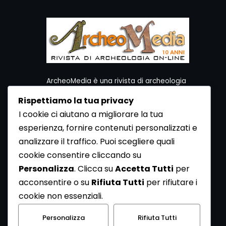
ArcheoMedia è una rivista di archeologia
ideata da Mediares S.c.
Rispettiamo la tua privacy
Per contattare la Redazione potete utilizzare i
I cookie ci aiutano a migliorare la tua
seguenti recapiti:
esperienza, fornire contenuti personalizzati e
Redazione ArcheoMedia c/o Mediares S.c.
Via Gioberti 80/D - 10128 Torino
analizzare il traffico. Puoi scegliere quali
Tel 011.5806363 - Fax 011.5808561
cookie consentire cliccando su
e-mail: redazione@archeomedia.net
Personalizza
. Clicca su
Accetta Tutti
per
http://www.mediares.to.it
acconsentire o su
Rifiuta Tutti
per rifiutare i
http://www.didatticatorino.it
cookie non essenziali.
Personalizza
Rifiuta Tutti