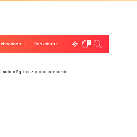
0
rcheoshop
Bookshop
l sole d’Egitto.
>
place concorde