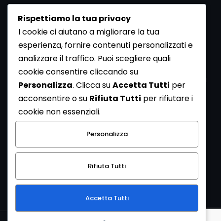
Rispettiamo la tua privacy
I cookie ci aiutano a migliorare la tua
esperienza, fornire contenuti personalizzati e
analizzare il traffico. Puoi scegliere quali
Newsletter
cookie consentire cliccando su
Se vuoi ricevere la Rivista gratuita di archeologia realizzata
Personalizza
. Clicca su
Accetta Tutti
per
dalla Redazione di ArcheoMedia iscriviti alla nostra
acconsentire o su
Rifiuta Tutti
per rifiutare i
Newsletter [
Clicca Qui
]
cookie non essenziali.
Con l'invio del messaggio l'utente dichiara di aver letto
Personalizza
l’informativa sulla privacy e di acconsentire al trattamento
dei propri dati personali.
Rifiuta Tutti
[
Informativa Privacy
]
Accetta Tutti