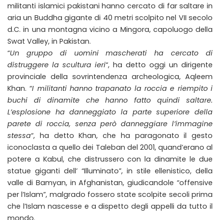
militanti islamici pakistani hanno cercato di far saltare in
aria un Buddha gigante di 40 metri scolpito nel VII secolo
d.C. in una montagna vicino a Mingora, capoluogo della
Swat Valley, in Pakistan.
“
Un gruppo di uomini mascherati ha cercato di
distruggere la scultura ieri
“, ha detto oggi un dirigente
provinciale della sovrintendenza archeologica, Aqleem
Khan. “
I militanti hanno trapanato la roccia e riempito i
buchi di dinamite che hanno fatto quindi saltare.
L’esplosione ha danneggiato la parte superiore della
parete di roccia, senza però danneggiare l’immagine
stessa
“, ha detto Khan, che ha paragonato il gesto
iconoclasta a quello dei Taleban del 2001, quand’erano al
potere a Kabul, che distrussero con la dinamite le due
statue giganti dell’ “Illuminato”, in stile ellenistico, della
valle di Bamyan, in Afghanistan, giudicandole “offensive
per l’Islam”, malgrado fossero state scolpite secoli prima
che l’Islam nascesse e a dispetto degli appelli da tutto il
mondo.