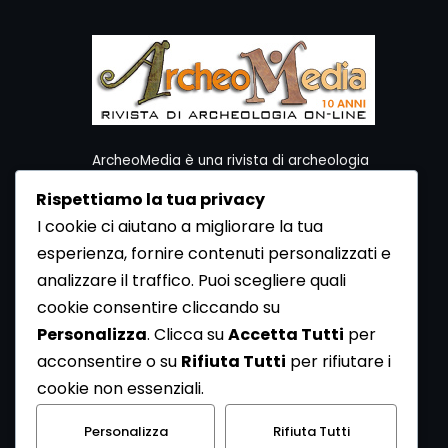
ArcheoMedia è una rivista di archeologia
ideata da Mediares S.c.
Rispettiamo la tua privacy
Per contattare la Redazione potete utilizzare i
I cookie ci aiutano a migliorare la tua
seguenti recapiti:
esperienza, fornire contenuti personalizzati e
Redazione ArcheoMedia c/o Mediares S.c.
Via Gioberti 80/D - 10128 Torino
analizzare il traffico. Puoi scegliere quali
Tel 011.5806363 - Fax 011.5808561
cookie consentire cliccando su
e-mail: redazione@archeomedia.net
Personalizza
. Clicca su
Accetta Tutti
per
http://www.mediares.to.it
acconsentire o su
Rifiuta Tutti
per rifiutare i
http://www.didatticatorino.it
cookie non essenziali.
Personalizza
Rifiuta Tutti