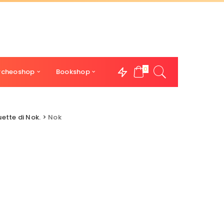
0
rcheoshop
Bookshop
ette di Nok.
>
Nok