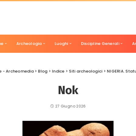
ne
Archeologia
Luoghi
Discipline Generali
A
ne - Archeomedia
>
Blog
>
Indice
>
Siti archeologici
>
NIGERIA. Statu
Nok
27 Giugno 2026