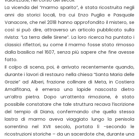
La vicenda del “marmo sparito”, è stata ricostruita negli
anni da storici locali, tra cui Enzo Puglia e Pasquale
Vanacore, che nel 2018 hanno approfondito il mistero, se
così si può dire, attraverso un articolo pubblicato sulla
rivista: “La terra delle Sirene”. La loro ricerca ha puntato i
classici riflettori, su come il marmo fosse stato rimosso
dalla basilica nel 1607, senza più sapere che fine avesse
fatto.
Il colpo di scena, poi, è arrivato recentemente quando,
durante i lavori di restauro nella chiesa “Santa Maria delle
Grazie” ad Alberi, frazione collinare di Meta, in Costiera
Amalfitana, è emersa una lapide nascosta dietro
un’altra pietra. Dopo un’attenta rimozione, è stato
possibile constatare che tale struttura recava l’iscrizione
del tempio di Diana, confermando che quella stessa
lastra di marmo aveva viaggiato lungo la penisola
sorrentina nel XVII secolo, portata lì -secondo le
ricostruzioni storiche – da un sacerdote che, durante una