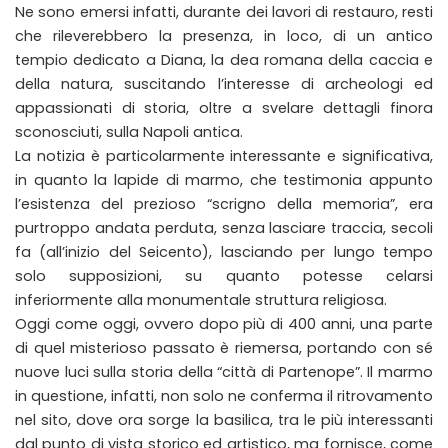
Ne sono emersi infatti, durante dei lavori di restauro, resti
che rileverebbero la presenza, in loco, di un antico
tempio dedicato a Diana, la dea romana della caccia e
della natura, suscitando l’interesse di archeologi ed
appassionati di storia, oltre a svelare dettagli finora
sconosciuti, sulla Napoli antica.
La notizia è particolarmente interessante e significativa,
in quanto la lapide di marmo, che testimonia appunto
l’esistenza del prezioso “scrigno della memoria”, era
purtroppo andata perduta, senza lasciare traccia, secoli
fa (all’inizio del Seicento), lasciando per lungo tempo
solo supposizioni, su quanto potesse celarsi
inferiormente alla monumentale struttura religiosa.
Oggi come oggi, ovvero dopo più di 400 anni, una parte
di quel misterioso passato è riemersa, portando con sé
nuove luci sulla storia della “città di Partenope”. Il marmo
in questione, infatti, non solo ne conferma il ritrovamento
nel sito, dove ora sorge la basilica, tra le più interessanti
dal punto di vista storico ed artistico, ma fornisce, come