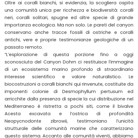
Oltre ai coralli bianchi, si evidenzia, la scogliera ospita
una comunità unica per ricchezza e biodiversità: coralli
neri, coralli solitari, spugne ed altre specie di grande
importanza ecologica. Ma non solo. Le pareti del canyon
conservano anche tracce fossili di ostriche e coralli
antichi, vere e proprie testimonianze geologiche di un
passato remoto.
“L’esplorazione di questa porzione fino a oggi
sconosciuta del Canyon Dohrn ci restituisce l’immagine
di un ecosistema marino profondo di straordinario
interesse scientifico e valore naturalistico. Le
biocostruzioni a coralli bianchi qui rinvenute, costituite da
imponenti colonie di Desmophyllum pertusum ed
arricchite dalla presenza di specie la cui distribuzione nel
Mediterraneo è ristretta a pochi siti, come il bivalve
Acesta excavata e l’ostrica di profondità
Neopycnodonte zibrowii, testimoniano l’unicità
strutturale delle comunità marine che caratterizzano
questo sistema. Accanto alle comunità viventi, abbiamo