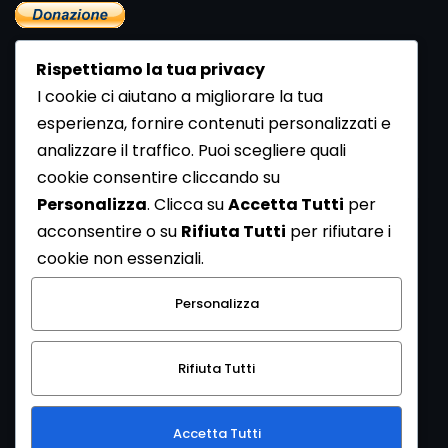
Rispettiamo la tua privacy
I cookie ci aiutano a migliorare la tua
esperienza, fornire contenuti personalizzati e
analizzare il traffico. Puoi scegliere quali
Newsletter
cookie consentire cliccando su
Se vuoi ricevere la Rivista gratuita di archeologia realizzata
Personalizza
. Clicca su
Accetta Tutti
per
dalla Redazione di ArcheoMedia iscriviti alla nostra
acconsentire o su
Rifiuta Tutti
per rifiutare i
Newsletter [
Clicca Qui
]
cookie non essenziali.
Con l'invio del messaggio l'utente dichiara di aver letto
Personalizza
l’informativa sulla privacy e di acconsentire al trattamento
dei propri dati personali.
Rifiuta Tutti
[
Informativa Privacy
]
Accetta Tutti