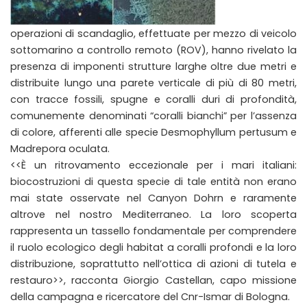
operazioni di scandaglio, effettuate per mezzo di veicolo
sottomarino a controllo remoto (ROV), hanno rivelato la
presenza di imponenti strutture larghe oltre due metri e
distribuite lungo una parete verticale di più di 80 metri,
con tracce fossili, spugne e coralli duri di profondità,
comunemente denominati “coralli bianchi” per l’assenza
di colore, afferenti alle specie Desmophyllum pertusum e
Madrepora oculata.
<<È un ritrovamento eccezionale per i mari italiani:
biocostruzioni di questa specie di tale entità non erano
mai state osservate nel Canyon Dohrn e raramente
altrove nel nostro Mediterraneo. La loro scoperta
rappresenta un tassello fondamentale per comprendere
il ruolo ecologico degli habitat a coralli profondi e la loro
distribuzione, soprattutto nell’ottica di azioni di tutela e
restauro>>, racconta Giorgio Castellan, capo missione
della campagna e ricercatore del Cnr-Ismar di Bologna.