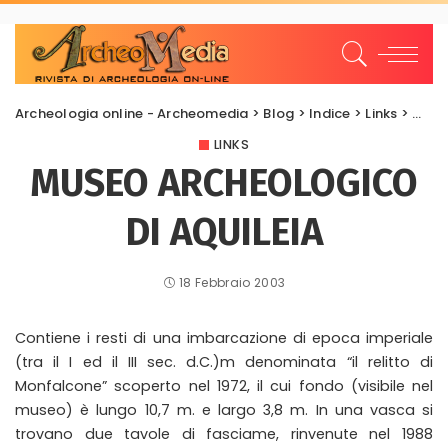
Archeologia online - Archeomedia
>
Blog
>
Indice
>
Links
>
MUSE
LINKS
MUSEO ARCHEOLOGICO
DI AQUILEIA
18 Febbraio 2003
Contiene i resti di una imbarcazione di epoca imperiale
(tra il I ed il III sec. d.C.)m denominata “il relitto di
Monfalcone” scoperto nel 1972, il cui fondo (visibile nel
museo) è lungo 10,7 m. e largo 3,8 m. In una vasca si
trovano due tavole di fasciame, rinvenute nel 1988