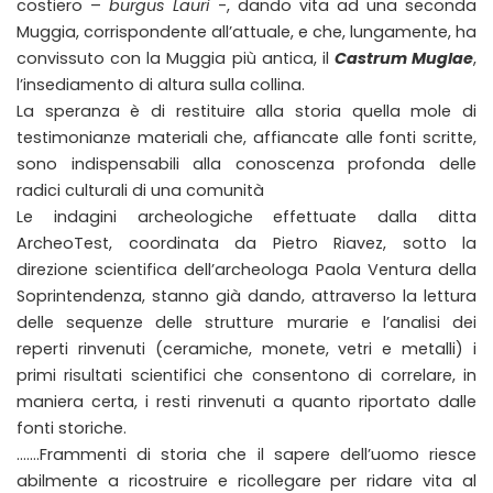
costiero –
burgus Lauri
-, dando vita ad una seconda
Muggia, corrispondente all’attuale, e che, lungamente, ha
convissuto con la Muggia più antica, il
Castrum Muglae
,
l’insediamento di altura sulla collina.
La speranza è di restituire alla storia quella mole di
testimonianze materiali che, affiancate alle fonti scritte,
sono indispensabili alla conoscenza profonda delle
radici culturali di una comunità
Le indagini archeologiche effettuate dalla ditta
ArcheoTest, coordinata da Pietro Riavez, sotto la
direzione scientifica dell’archeologa Paola Ventura della
Soprintendenza, stanno già dando, attraverso la lettura
delle sequenze delle strutture murarie e l’analisi dei
reperti rinvenuti (ceramiche, monete, vetri e metalli) i
primi risultati scientifici che consentono di correlare, in
maniera certa, i resti rinvenuti a quanto riportato dalle
fonti storiche.
…….Frammenti di storia che il sapere dell’uomo riesce
abilmente a ricostruire e ricollegare per ridare vita al