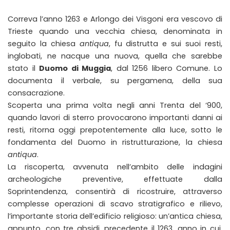
Correva l’anno 1263 e Arlongo dei Visgoni era vescovo di
Trieste quando una vecchia chiesa, denominata in
seguito la chiesa
antiqua
, fu distrutta e sui suoi resti,
inglobati, ne nacque una nuova, quella che sarebbe
stato il
Duomo di Muggia
, dal 1256 libero Comune. Lo
documenta il verbale, su pergamena, della sua
consacrazione.
Scoperta una prima volta negli anni Trenta del ‘900,
quando lavori di sterro provocarono importanti danni ai
resti, ritorna oggi prepotentemente alla luce, sotto le
fondamenta del Duomo in ristrutturazione, la chiesa
antiqua
.
La riscoperta, avvenuta nell’ambito delle indagini
archeologiche preventive, effettuate dalla
Soprintendenza, consentirà di ricostruire, attraverso
complesse operazioni di scavo stratigrafico e rilievo,
l’importante storia dell’edificio religioso: un’antica chiesa,
appunto, con tre absidi, precedente il 1263, anno in cui,