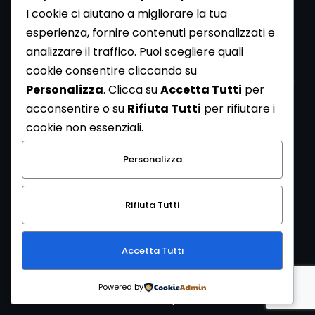
I cookie ci aiutano a migliorare la tua
esperienza, fornire contenuti personalizzati e
analizzare il traffico. Puoi scegliere quali
Newsletter
cookie consentire cliccando su
Se vuoi ricevere la Rivista gratuita di archeologia realizzata
Personalizza
. Clicca su
Accetta Tutti
per
dalla Redazione di ArcheoMedia iscriviti alla nostra
acconsentire o su
Rifiuta Tutti
per rifiutare i
Newsletter [
Clicca Qui
]
cookie non essenziali.
Con l'invio del messaggio l'utente dichiara di aver letto
Personalizza
l’informativa sulla privacy e di acconsentire al trattamento
dei propri dati personali.
Rifiuta Tutti
[
Informativa Privacy
]
Accetta Tutti
Copyright © 1999-2026
Mediares S.c.
PI 07341730013 - [
PRIVACY
Powered by
POLICY
]