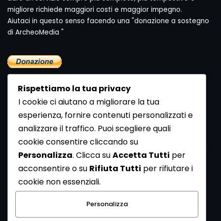
migliore richiede maggiori costi e maggior impegno.
Aiutaci in questo senso facendo una "donazione a sostegno
di ArcheoMedia "
Rispettiamo la tua privacy
I cookie ci aiutano a migliorare la tua
esperienza, fornire contenuti personalizzati e
analizzare il traffico. Puoi scegliere quali
Newsletter
cookie consentire cliccando su
Se vuoi ricevere la Rivista gratuita di archeologia realizzata
Personalizza
. Clicca su
Accetta Tutti
per
dalla Redazione di ArcheoMedia iscriviti alla nostra
acconsentire o su
Rifiuta Tutti
per rifiutare i
Newsletter [
Clicca Qui
]
cookie non essenziali.
Con l'invio del messaggio l'utente dichiara di aver letto
Personalizza
l’informativa sulla privacy e di acconsentire al trattamento
dei propri dati personali.