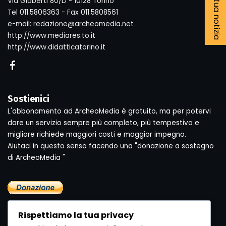
Via Gioberti 80/D - 10128 Torino
Tel 011.5806363 - Fax 011.5808561
e-mail: redazione@archeomedia.net
http://www.mediares.to.it
http://www.didatticatorino.it
Sostienici
L'abbonamento ad ArcheoMedia è gratuito, ma per potervi
dare un servizio sempre più completo, più tempestivo e
migliore richiede maggiori costi e maggior impegno.
Aiutaci in questo senso facendo una "donazione a sostegno
di ArcheoMedia "
Rispettiamo la tua privacy