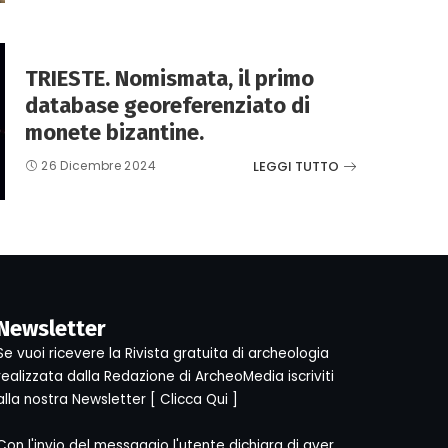
TRIESTE. Nomismata, il primo
database georeferenziato di
monete bizantine.
LEGGI TUTTO
26 Dicembre 2024
Newsletter
Se vuoi ricevere la Rivista gratuita di archeologia
realizzata dalla Redazione di ArcheoMedia iscriviti
alla nostra Newsletter [
Clicca Qui
]
Con l'invio del messaggio l'utente dichiara di aver