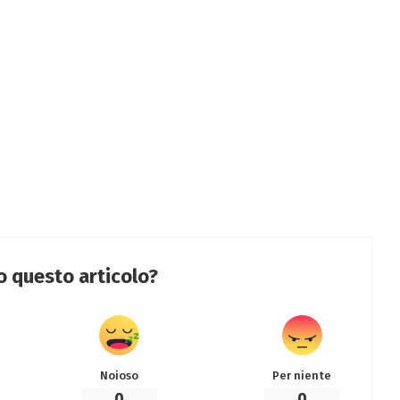
to questo articolo?
Noioso
Per niente
0
0