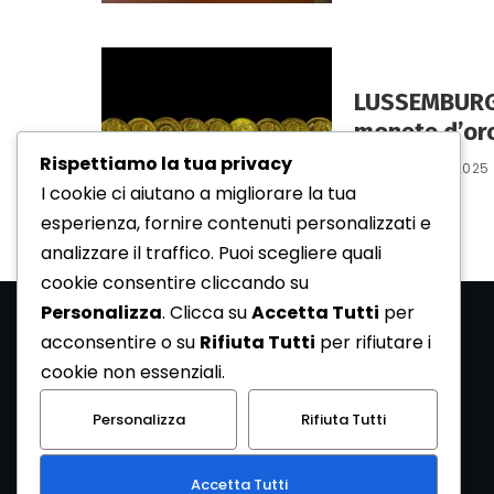
LUSSEMBURGO
monete d’or
Rispettiamo la tua privacy
15 Gennaio 2025
I cookie ci aiutano a migliorare la tua
esperienza, fornire contenuti personalizzati e
analizzare il traffico. Puoi scegliere quali
cookie consentire cliccando su
Personalizza
. Clicca su
Accetta Tutti
per
acconsentire o su
Rifiuta Tutti
per rifiutare i
cookie non essenziali.
Personalizza
Rifiuta Tutti
Accetta Tutti
ArcheoMedia è una rivista di archeologia