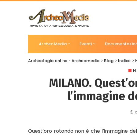
ArcheoMedia
Eventi
Documentazio
Archeologia online - Archeomedia
>
Blog
>
Indice
>
N
MILANO. Quest’o
l’immagine d
1
Quest’oro rotondo non è che l’immagine del 