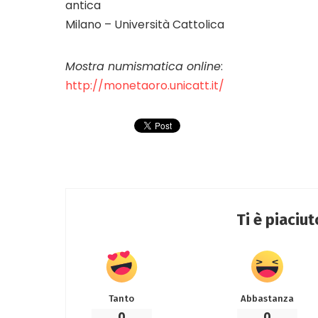
antica
Milano – Università Cattolica
Mostra numismatica online
:
http://monetaoro.unicatt.it/
Ti è piaciu
Tanto
Abbastanza
0
0